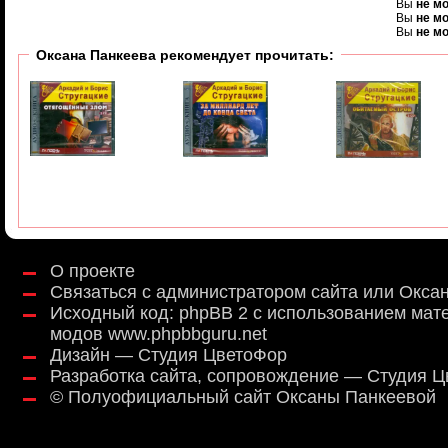
Вы
не м
Вы
не м
Вы
не м
Оксана Панкеева рекомендует прочитать:
О проекте
Связаться с администратором сайта или Окса
Исходный код:
phpBB 2
с использованием мат
модов
www.phpbbguru.net
Дизайн — Студия ЦветоФор
Разработка сайта, сопровождение — Студия 
©
Полуофициальный сайт Оксаны Панкеевой