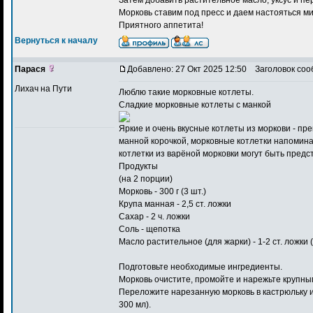
Морковь ставим под пресс и даем настояться ми
Приятного аппетита!
Вернуться к началу
Парася
Добавлено: 27 Окт 2025 12:50
Заголовок соо
Лихач на Пути
Люблю такие
морковные котлеты
.
Сладкие морковные котлеты с манкой
Яркие и очень вкусные котлеты из моркови - пр
манной корочкой, морковные котлетки напоминаю
котлетки из варёной морковки могут быть предст
Продукты
(на 2 порции)
Морковь - 300 г (3 шт.)
Крупа манная - 2,5 ст. ложки
Сахар - 2 ч. ложки
Соль - щепотка
Масло растительное (для жарки) - 1-2 ст. ложки 
Подготовьте необходимые ингредиенты.
Морковь очистите, промойте и нарежьте крупным
Переложите нарезанную морковь в кастрюльку и
300 мл).