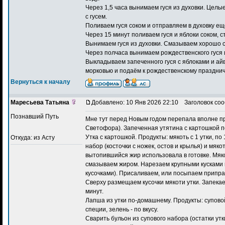
Через 1,5 часа вынимаем гуся из духовки. Целы
с гусем.
Поливаем гуся соком и отправляем в духовку ещё
Через 15 минут поливаем гуся и яблоки соком, с
Вынимаем гуся из духовки. Смазываем хорошо с
Через полчаса вынимаем рождественского гуся и
Выкладываем запеченного гуся с яблоками и айв
морковью и подаём к рождественскому празднич
Вернуться к началу
Маресьева Татьяна
Добавлено: 10 Янв 2026 22:10
Заголовок соо
Познавший Путь
Мне тут перед Новым годом перепала вполне пр
Светофора). Запеченная утятина с картошкой п
Утка с картошкой. Продукты: мякоть с 1 утки, по
Откуда: из Асту
набор (косточки с ножек, остов и крылья) и мяк
вытопившийся жир использовала в готовке. Мяк
смазываем жиром. Нарезаем крупными кусками к
кусочками). Присаливаем, или посыпаем припра
Сверху размещаем кусочки мякоти утки. Запекае
минут.
Лапша из утки по-домашнему. Продукты: суповой 
специи, зелень - по вкусу.
Сварить бульон из супового набора (остатки утк