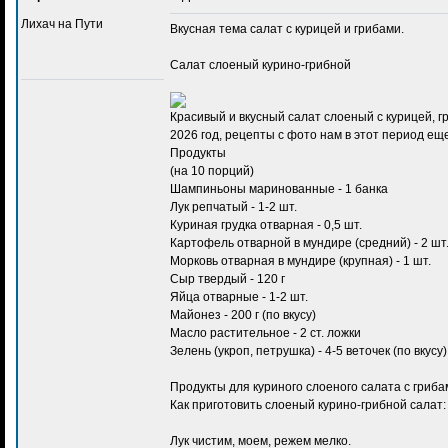
Лихач на Пути
Вкусная тема
салат с курицей и грибами
.
Салат слоеный курино-грибной
Красивый и вкусный салат слоеный с курицей, г
2026 год, рецепты с фото нам в этот период еще
Продукты
(на 10 порций)
Шампиньоны маринованные - 1 банка
Лук репчатый - 1-2 шт.
Куриная грудка отварная - 0,5 шт.
Картофель отварной в мундире (средний) - 2 шт
Морковь отварная в мундире (крупная) - 1 шт.
Сыр твердый - 120 г
Яйца отварные - 1-2 шт.
Майонез - 200 г (по вкусу)
Масло растительное - 2 ст. ложки
Зелень (укроп, петрушка) - 4-5 веточек (по вкусу)
Продукты для куриного слоеного салата с гриба
Как приготовить слоеный курино-грибной салат:
Лук чистим, моем, режем мелко.