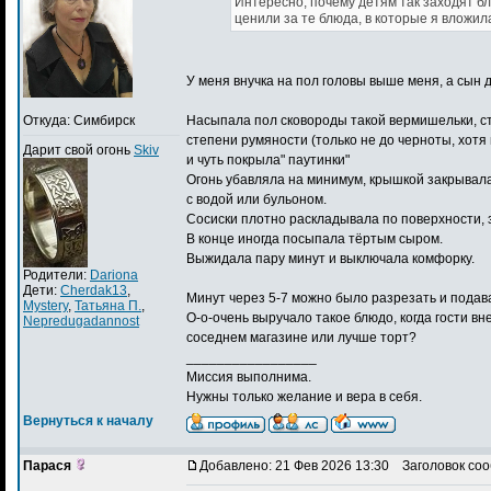
Интересно, почему детям так заходят б
ценили за те блюда, в которые я вложила
У меня внучка на пол головы выше меня, а сын д
Откуда: Симбирск
Насыпала пол сковороды такой вермишельки, ст
степени румяности (только не до черноты, хотя
Дарит свой огонь
Skiv
и чуть покрыла" паутинки"
Огонь убавляла на минимум, крышкой закрывала 
с водой или бульоном.
Сосиски плотно раскладывала по поверхности, 
В конце иногда посыпала тёртым сыром.
Выжидала пару минут и выключала комфорку.
Родители:
Dariona
Дети:
Cherdak13
,
Минут через 5-7 можно было разрезать и подав
Mystery
,
Татьяна П.
,
О-о-очень выручало такое блюдо, когда гости в
Nepredugadannost
соседнем магазине или лучше торт?
_________________
Миссия выполнима.
Нужны только желание и вера в себя.
Вернуться к началу
Парася
Добавлено: 21 Фев 2026 13:30
Заголовок соо