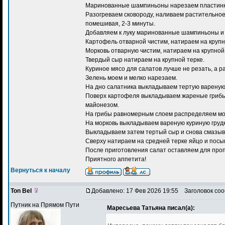
Маринованные шампиньоны нарезаем пластинка
Разогреваем сковороду, наливаем растительное 
помешивая, 2-3 минуты.
Добавляем к луку маринованные шампиньоны и 
Картофель отварной чистим, натираем на крупн
Морковь отварную чистим, натираем на крупной 
Твердый сыр натираем на крупной терке.
Куриное мясо для салатов лучше не резать, а ра
Зелень моем и мелко нарезаем.
На дно салатника выкладываем тертую вареную 
Поверх картофеля выкладываем жареные грибы с
майонезом.
На грибы равномерным слоем распределяем морк
На морковь выкладываем вареную куриную грудку
Выкладываем затем тертый сыр и снова смазыва
Сверху натираем на средней терке яйцо и посып
После приготовления салат оставляем для проп
Приятного аппетита!
Вернуться к началу
Ton Bel
Добавлено: 17 Фев 2026 19:55
Заголовок соо
Путник на Прямом Пути
Маресьева Татьяна писал(а):