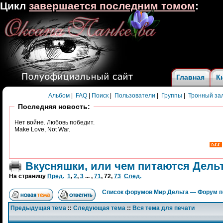
Цикл
завершается последним томом
:
Главная
К
Альбом
|
FAQ
|
Поиск
|
Пользователи
|
Группы
|
Тронный за
Последняя новость:
Нет войне. Любовь победит.
Make Love, Not War.
Вкусняшки, или чем питаются Дель
На страницу
Пред.
1
,
2
,
3
... ,
71
,
72
,
73
След.
Список форумов Мир Дельта — Форум п
Предыдущая тема
::
Следующая тема
::
Вся тема для печати