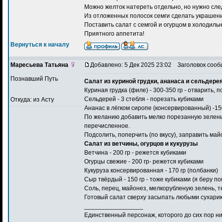
Можно желток натереть отдельно, но нужно сле
Из отложенных полосок семги сделать украшение
Поставить салат с семгой и огурцом в холодильн
Приятного аппетита!
Вернуться к началу
Маресьева Татьяна
Добавлено: 5 Дек 2025 23:02
Заголовок сооб
Познавший Путь
Салат из куриной грудки, ананаса и сельдере
Куриная грудка (филе) - 300-350 гр - отварить, 
Сельдерей - 3 стебля - порезать кубиками
Откуда: из Асту
Ананас в лёгком сиропе (консервированный) -150
По желанию добавить мелко порезанную зелень, 
перечисленное.
Подсолить, поперчить (по вкусу), заправить май
Салат из ветчины, огурцов и кукурузы
Ветчина - 200 гр - режется кубиками
Огурцы свежие - 200 гр- режется кубиками
Кукуруза консервированная - 170 гр (полбанки)
Сыр твёрдый - 150 гр - тоже кубиками (я беру п
Соль, перец, майонез, мелкорубленую зелень, те
Готовый салат сверху засыпать любыми сухарика
_________________
Единственный персонаж, которого до сих пор ник