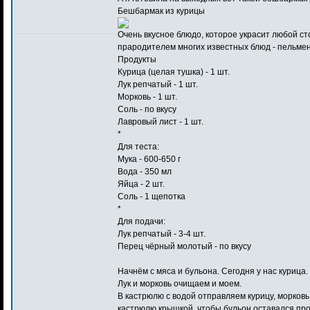
Бешбармак из курицы
Очень вкусное блюдо, которое украсит любой с
прародителем многих известных блюд - пельмене
Продукты
Курица (целая тушка) - 1 шт.
Лук репчатый - 1 шт.
Морковь - 1 шт.
Соль - по вкусу
Лавровый лист - 1 шт.
*
Для теста:
Мука - 600-650 г
Вода - 350 мл
Яйца - 2 шт.
Соль - 1 щепотка
*
Для подачи:
Лук репчатый - 3-4 шт.
Перец чёрный молотый - по вкусу
Начнём с мяса и бульона. Сегодня у нас курица.
Лук и морковь очищаем и моем.
В кастрюлю с водой отправляем курицу, морковь
кастрюлю крышкой, чтобы бульон оставался про