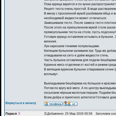
Пока курица варится и по кухне распространяе
Рецепт теста очень простой. В воде растворяем
В миску с просеянной мукой разбиваем яйца и вл
необходимой жидкости может отличаться.
Замешиваем тесто. После замеса тесто плотное 
После этого на припыленном мукой столе раска
прямоугольники теста на столе, пусть подсохнут
Готовую курицу оставляем остывать в бульоне. 
кипения.
Лук нарезаем тонкими полукольцами.
Кипящим бульоном заливаем лук. Туда же добавл
откидываем на сито и даём жидкости стечь.
Часть бульона оставляем для подачи бешбарма
Куриное мясо отделяем от костей и режем сред
В кипящем курином бульоне отвариваем сочни (п
всплывут.
Выкладываем бешбармак на большое и красивое 
Потом по кругу всё мясо. А по центру выкладыв
посыпаем чёрным молотым перцем. Подаём беш
Всем добра и приятного аппетита! Готовьте дома
Вернуться к началу
Парася
Добавлено: 25 Мар 2026 00:56
Заголовок со