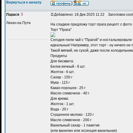
Вернуться к началу
Парася
Добавлено: 18 Дек 2025 11:22
Заголовок соо
Лихач на Пути
На сладкое предложу
торт прага рецепт с фото
Торт "Прага"
Сегодня пили чай с "Прагой" и ностальгировали
идеальные! Например, этот торт - ну ничего не п
Такой мягкий, не сухой, даже после холодильник
Продукты
Для бисквита:
Белок яичный - 6 шт.
Желток - 6 шт.
Сахар - 150 г
Мука - 115 г
Какао-порошок - 25 г
Масло сливочное - 40 г
Для крема:
Желток - 1 шт.
Вода - 20 г
Сгущенное молоко - 120 г
Масло сливочное - 200 г
Ванильный сахар - 1 пакетик
(или ванилин или эссенция ванильная)