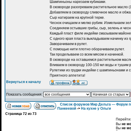
Шампиньоны нарезаем кубиками.
В сковороде разогреваем растительное масло (1
Добавляем в сковороду сливочное масло и обжа
Сыр натираем на крупной терке.
Чеснок очищаем и мелко рубим. Измельчаем зел
Соединяем остывшие грибы, сыр, зелень и чесн
Каждый пласт филе индейки смазываем майоне
С одного края пласта выкладываем начинку из г
Заворачиваем в рулет.
С помощью нити плотно оборачиваем рулет.
Так проделываем со всем мясом и начинкой.
В сковороде на оставшемся растительном масл
Вливаем в сковороду 100-150 мл воды и тушим р
Рулетики из грудки индейки с шампиньонами и 
Приятного аппетита!
Вернуться к началу
Показать сообщения:
Список форумов Мир Дельта — Форум п
Панкеевой
->
На кухне у Ольги
Страница
72
из
73
Перейти
Вы
не м
Вы
не м