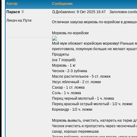
Автор
Сообщение
Парася
Добавлено: 9 Окт 2025 16:47
Заголовок сооб
Лихач на Пути
Отличная закуска
морковь по-корейски в домаш
Морковь по-корейски
Мой муж обожает корейскую морковку! Раньше мы 
приготовила, покупную больше не желает кушат
Продукты
(на 7 порций)
Морковь - 1 кг
Чеснок - 2-3 зубчика
Масло растительное - 5 ст. ложек
Уксус яблочный - 2 ст. ложки
Сахар - 1 ст. ложка
Соль - 1 ч. ложка
Перец черный молотый - 1 ч. ложка
Перец красный острый молотый - 1/2 ч. ложки
Кориандр - 1/2 ч. ложки
Морковь вымыть, очистить, натереть на терке д
Чеснок очистить и пропустить через чесночный 
сахар, хорошо перемешав.
Затем добавить растительное масло, уксус и п