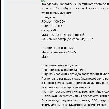
Как сделать шарлотку из бисквитного теста по
хорошо взбить яйца с сахаром. Выпекать шарло
будет самым лучшим!
Продукты
Яблоки - 400-500 г
Яйца С0 - 3 шт.
Сахар - 90 г
Мука - 90 г (3 ст. ложки с горкой)
Ванильный сахар (по желанию) - 10 г
*
Для подготовки формы:
Масло сливочное - 10-15 г
Мука
Подготавливаем продукты.
Яйца должны быть холодными.
Яйца взбиваем миксером до посветления и увел
Постепенно всыпаем сахар (можно добавить ван
скорости. Яичная масса должна увеличиться в ра
зависимости от мощности миксера.
Частями просеиваем муку во взбитые яйца с са
Яблоки очищаем от семян и нарезаем тонкими 
Включаем духовку для разогрева до 180 градусо
Форму для выпечки (диаметром 18 см) смазывае