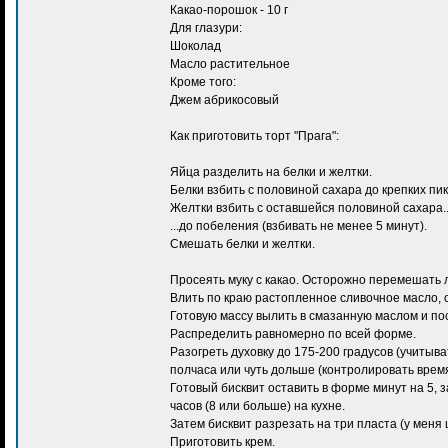
Какао-порошок - 10 г
Для глазури:
Шоколад
Масло растительное
Кроме того:
Джем абрикосовый
Как приготовить торт "Прага":
Яйца разделить на белки и желтки.
Белки взбить с половиной сахара до крепких пик
Желтки взбить с оставшейся половиной сахара..
...до побеления (взбивать не менее 5 минут).
Смешать белки и желтки.
Просеять муку с какао. Осторожно перемешать 
Влить по краю растопленное сливочное масло, 
Готовую массу вылить в смазанную маслом и по
Распределить равномерно по всей форме.
Разогреть духовку до 175-200 градусов (учитыв
полчаса или чуть дольше (контролировать время
Готовый бисквит оставить в форме минут на 5, з
часов (8 или больше) на кухне.
Затем бисквит разрезать на три пласта (у меня
Приготовить крем.