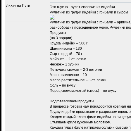
Лихач на Пути
Это вкусно -
рулет сюрприз из индейки
.
Рулетики из грудки индейки с грибами и сыром
Рулетики из грудки индейки с грибами – оригин
разнообразит повседневное меню. Рулетики по
Продукты
(на 3 порции)
Грудка индейки – 500 г
Шампиньоны – 130 г
Cыр твердый – 70 г
Майонез – 2 ст. ложки
Чеснок – 1 зубчик
Петрушка свежая – 2-3 веточки
Масло сливочное – 10 г
Масло растительное – 3 ст. ложки
Соль – по вкусу
Перец свежемолотый (смесь) – по вкусу
Подготавливаем продукты.
В процессе готовки нам понадобится крепкая ни
Грудку индейки промываем и разрезаем вдоль в
Кладем каждый пласт филе индейки на пищевую
Отбиваем филе кухонным молотком.
Каждый пласт филе натираем солью и смесью п