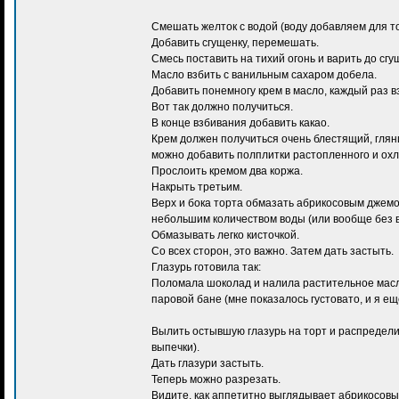
Смешать желток с водой (воду добавляем для то
Добавить сгущенку, перемешать.
Смесь поставить на тихий огонь и варить до сгу
Масло взбить с ванильным сахаром добела.
Добавить понемногу крем в масло, каждый раз в
Вот так должно получиться.
В конце взбивания добавить какао.
Крем должен получиться очень блестящий, глянце
можно добавить полплитки растопленного и ох
Прослоить кремом два коржа.
Накрыть третьим.
Верх и бока торта обмазать абрикосовым джемом.
небольшим количеством воды (или вообще без в
Обмазывать легко кисточкой.
Со всех сторон, это важно. Затем дать застыть.
Глазурь готовила так:
Поломала шоколад и налила растительное масло
паровой бане (мне показалось густовато, и я е
Вылить остывшую глазурь на торт и распределит
выпечки).
Дать глазури застыть.
Теперь можно разрезать.
Видите, как аппетитно выглядывает абрикосовы