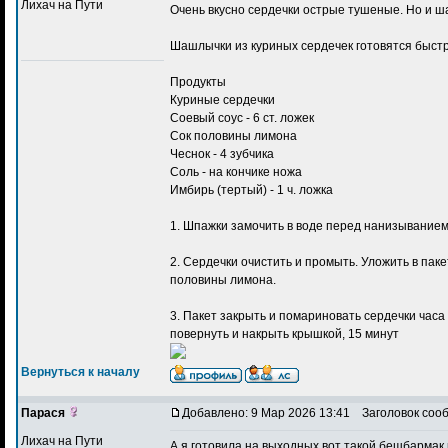
Лихач на Пути
Очень вкусно
сердечки острые тушеные
. Но и 
Шашлычки из куриных сердечек готовятся быстр
Продукты
Куриные сердечки
Соевый соус - 6 ст. ложек
Сок половины лимона
Чеснок - 4 зубчика
Соль - на кончике ножа
Имбирь (тертый) - 1 ч. ложка
1. Шпажки замочить в воде перед нанизыванием 
2. Сердечки очистить и промыть. Уложить в паке
половины лимона.
3. Пакет закрыть и помариновать сердечки часа
повернуть и накрыть крышкой, 15 минут
Вернуться к началу
Парася
Добавлено: 9 Мар 2026 13:41
Заголовок соо
Лихач на Пути
А я готовила на выходных вот такой
бешбармак 