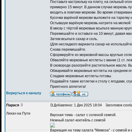
Поставьте кастрюльку на плиту, на сильный огон
примерно 15 минут. В данном случае морковь лу
входить в ломтики моркови. Во время отвариван
Кусочки варёной моркови выложите на тарелку 
Остывшую варёную морковь натрите на мелкой 
В миску с тёртой морковью всыпьте манную крупу 
Перемешайте и оставьте на 10 минут, давая ман
Затем всыпьте сахар и соль.
(Для несладкого варианта сахар не используйте
Снова перемешайте.
Сформируйте из морковной массы круглые сплюс
Обваляйте морковные котлеты с манке (1 ст. лож
В сковороде разогрейте растительное масло. В
Обжаривайте морковные котлеты на среднем огн
Сладкие морковные котлеты готовы.
Подавайте такие котлетки к столу с ягодами, с
Приятного аппетита!
Вернуться к началу
Парася
Добавлено: 1 Дек 2025 18:04
Заголовок сооб
Лихач на Пути
Вкусная тема -
салат с соленой семгой
.
Нежный салат-коктейль с семгой
Вариация на тему салата "Мимоза" - с семгой 