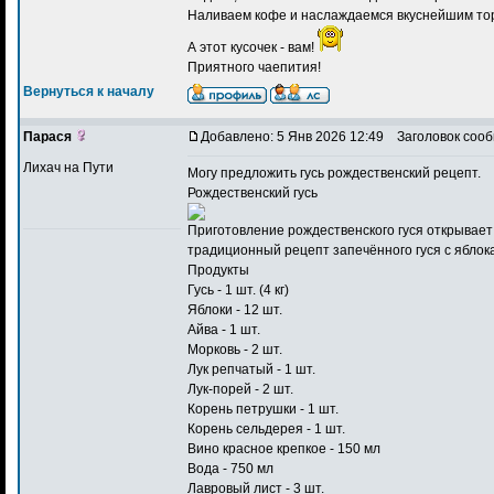
Наливаем кофе и наслаждаемся вкуснейшим то
А этот кусочек - вам!
Приятного чаепития!
Вернуться к началу
Парася
Добавлено: 5 Янв 2026 12:49
Заголовок сооб
Лихач на Пути
Могу предложить
гусь рождественский рецепт
.
Рождественский гусь
Приготовление рождественского гуся открывает
традиционный рецепт запечённого гуся с яблока
Продукты
Гусь - 1 шт. (4 кг)
Яблоки - 12 шт.
Айва - 1 шт.
Морковь - 2 шт.
Лук репчатый - 1 шт.
Лук-порей - 2 шт.
Корень петрушки - 1 шт.
Корень сельдерея - 1 шт.
Вино красное крепкое - 150 мл
Вода - 750 мл
Лавровый лист - 3 шт.