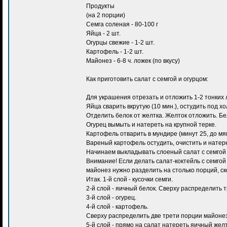
Продукты
(на 2 порции)
Семга соленая - 80-100 г
Яйца - 2 шт.
Огурцы свежие - 1-2 шт.
Картофель - 1-2 шт.
Майонез - 6-8 ч. ложек (по вкусу)
Как приготовить салат с семгой и огурцом:
Для украшения отрезать и отложить 1-2 тонких 
Яйца сварить вкрутую (10 мин.), остудить под х
Отделить белок от желтка. Желток отложить. Бе
Огурец вымыть и натереть на крупной терке.
Картофель отварить в мундире (минут 25, до мяг
Вареный картофель остудить, очистить и натере
Начинаем выкладывать слоеный салат с семгой 
Внимание! Если делать салат-коктейль с семгой
майонез нужно разделить на столько порций, ск
Итак. 1-й слой - кусочки семги.
2-й слой - яичный белок. Сверху распределить 
3-й слой - огурец.
4-й слой - картофель.
Сверху распределить две трети порции майоне
5-й слой - прямо на салат натереть яичный желт