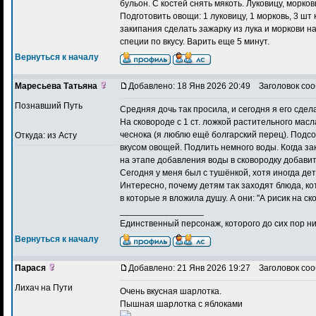
бульон. С костей снять мякоть. Луковицу, морков
Подготовить овощи: 1 луковицу, 1 морковь, 3 ш
закипания сделать зажарку из лука и моркови на
специи по вкусу. Варить еще 5 минут.
Вернуться к началу
Маресьева Татьяна
Добавлено: 18 Янв 2026 20:49
Заголовок соо
Познавший Путь
Средняя дочь так просила, и сегодня я его сде
На сковороде с 1 ст. ложкой растительного масл
чеснока (я люблю ещё болгарский перец). Подсо
Откуда: из Асту
вкусом овощей. Подлить немного воды. Когда за
на этапе добавления воды в сковородку добавит
Сегодня у меня был с тушёнкой, хотя иногда де
Интересно, почему детям так заходят блюда, ко
в которые я вложила душу. А они: "А рисик на с
_________________
Единственный персонаж, которого до сих пор ник
Вернуться к началу
Парася
Добавлено: 21 Янв 2026 19:27
Заголовок соо
Лихач на Пути
Очень вкусная
шарлотка
.
Пышная шарлотка с яблоками