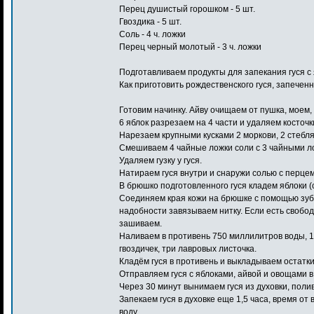
Перец душистый горошком - 5 шт.
Гвоздика - 5 шт.
Соль - 4 ч. ложки
Перец черный молотый - 3 ч. ложки
Подготавливаем продукты для запекания гуся с 
Как приготовить рождественского гуся, запеченн
Готовим начинку. Айву очищаем от пушка, моем,
6 яблок разрезаем на 4 части и удаляем косточк
Нарезаем крупными кусками 2 моркови, 2 стебля
Смешиваем 4 чайные ложки соли с 3 чайными л
Удаляем гузку у гуся.
Натираем гуся внутри и снаружи солью с перцем
В брюшко подготовленного гуся кладем яблоки (с
Соединяем края кожи на брюшке с помощью зубо
надобности завязываем нитку. Если есть свобод
зашиваем.
Наливаем в противень 750 миллилитров воды, 1
гвоздичек, три лавровых листочка.
Кладём гуся в противень и выкладываем остатки 
Отправляем гуся с яблоками, айвой и овощами в 
Через 30 минут вынимаем гуся из духовки, полив
Запекаем гуся в духовке еще 1,5 часа, время 
воду.