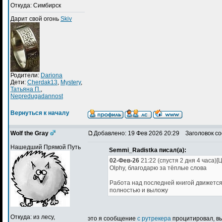
Откуда: Симбирск
Дарит свой огонь
Skiv
Родители:
Dariona
Дети:
Cherdak13
,
Mystery
,
Татьяна П.
,
Nepredugadannost
Вернуться к началу
Wolf the Gray
Добавлено: 19 Фев 2026 20:29
Заголовок со
Нашедший Прямой Путь
Semmi_Radistka писал(а):
02-Фев-26
21:22 (спустя 2 дня 4 часа)[
Olphy, благодарю за тёплые слова
Работа над последней книгой движетс
полностью и выложу
Откуда: из лесу,
это я сообщение
с рутрекера
процитировал, вы