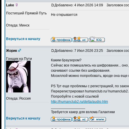
Lake
Добавлено: 4 Июл 2026 14:09
Заголовок со
Постигший Прямой Путь
Не открывается
Откуда: Минск
Вернуться к началу
Жорик
Добавлено: 7 Июл 2026 23:25
Заголовок со
Гонщик на Пути
Каким браузером?
Сейчас все помешались на шифровании... оно 
скачивают ссылки без шифрования.
Мозиллой можно попробовать, вроде она еще н
PS Тут еще проблемы с регистрацией, по зако
Перерегистрировал humanclub.ru/ humanclub2.
Попробуйте с новой ссылкой
Откуда: Россия
http://humanclub2.ru/delta/audio.htm
_________________
Требуется хакер для взлома Галактики
Вернуться к началу