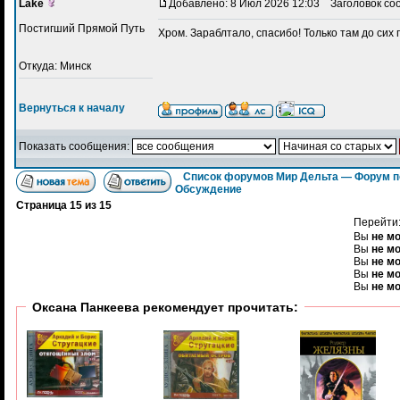
Lake
Добавлено: 8 Июл 2026 12:03
Заголовок со
Постигший Прямой Путь
Хром. Зараблтало, спасибо! Только там до сих 
Откуда: Минск
Вернуться к началу
Показать сообщения:
Список форумов Мир Дельта — Форум п
Обсуждение
Страница
15
из
15
Перейти
Вы
не м
Вы
не м
Вы
не м
Вы
не м
Вы
не м
Оксана Панкеева рекомендует прочитать: