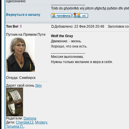
однозначно
_________________
Tckb ds ghjxbnfkb xnj pltcm yfgbcfyj pyfxbn dfv yt
Вернуться к началу
Ton Bel
Добавлено: 22 Фев 2026 20:48
Заголовок со
Путник на Прямом Пути
Wolf the Gray
Движение. - жизнь.
Хорошо, что она есть.
_________________
Миссия выполнима.
Нужны только желание и вера в себя.
Откуда: Симбирск
Дарит свой огонь
Skiv
Родители:
Dariona
Дети:
Cherdak13
,
Mystery
,
Татьяна П.
,