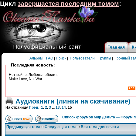
Цикл
завершается последним томом
:
Главная
К
Альбом
|
FAQ
|
Поиск
|
Пользователи
|
Группы
|
Тронный за
Последняя новость:
Нет войне. Любовь победит.
Make Love, Not War.
Аудиокниги (линки на скачивание)
На страницу
Пред.
1
,
2
,
3
...
13
,
14
,
15
Список форумов Мир Дельта — Форум п
Предыдущая тема
::
Следующая тема
::
Вся тема для печати