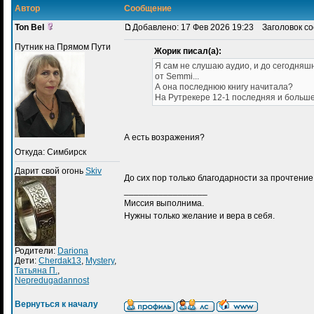
Автор
Сообщение
Ton Bel
Добавлено: 17 Фев 2026 19:23
Заголовок со
Путник на Прямом Пути
Жорик писал(а):
Я сам не слушаю аудио, и до сегодняшн
от Semmi...
А она последнюю книгу начитала?
На Рутрекере 12-1 последняя и больше 
А есть возражения?
Откуда: Симбирск
Дарит свой огонь
Skiv
До сих пор только благодарности за прочтен
_________________
Миссия выполнима.
Нужны только желание и вера в себя.
Родители:
Dariona
Дети:
Cherdak13
,
Mystery
,
Татьяна П.
,
Nepredugadannost
Вернуться к началу