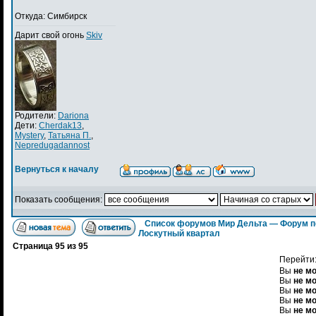
Откуда: Симбирск
Дарит свой огонь
Skiv
Родители:
Dariona
Дети:
Cherdak13
,
Mystery
,
Татьяна П.
,
Nepredugadannost
Вернуться к началу
Показать сообщения:
Список форумов Мир Дельта — Форум п
Лоскутный квартал
Страница
95
из
95
Перейти
Вы
не м
Вы
не м
Вы
не м
Вы
не м
Вы
не м