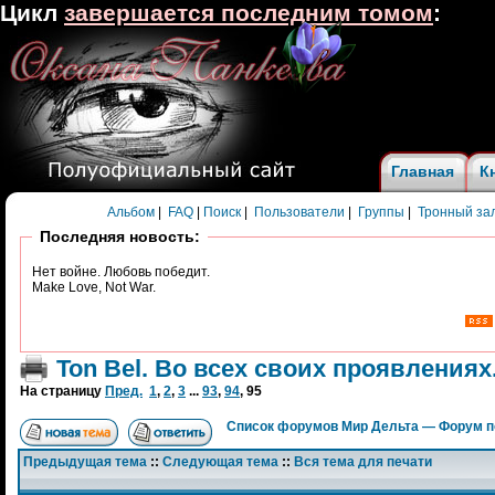
Цикл
завершается последним томом
:
Главная
К
Альбом
|
FAQ
|
Поиск
|
Пользователи
|
Группы
|
Тронный за
Последняя новость:
Нет войне. Любовь победит.
Make Love, Not War.
Ton Bel. Во всех своих проявлениях.
На страницу
Пред.
1
,
2
,
3
...
93
,
94
,
95
Список форумов Мир Дельта — Форум п
Предыдущая тема
::
Следующая тема
::
Вся тема для печати