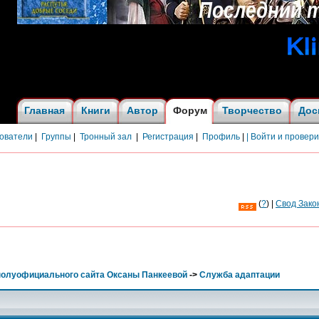
Главная
Книги
Автор
Форум
Творчество
Дос
ователи
|
Группы
|
Тронный зал
|
Регистрация
|
Профиль
|
| Войти и провер
(
?
) |
Cвод Зако
полуофициального сайта Оксаны Панкеевой
->
Служба адаптации