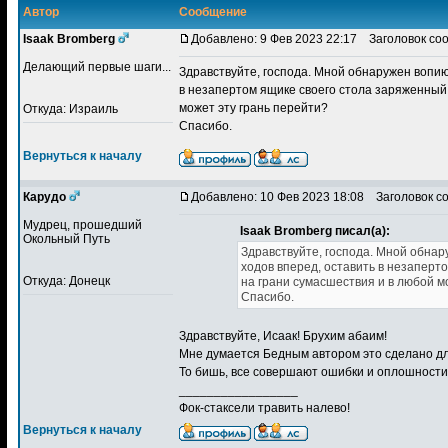
Автор
Сообщение
Isaak Bromberg
Добавлено: 9 Фев 2023 22:17
Заголовок соо
Делающий первые шаги...
Здравствуйте, господа. Мной обнаружен вопию
в незапертом ящике своего стола заряженный 
может эту грань перейти?
Откуда: Израиль
Спасибо.
Вернуться к началу
Карудо
Добавлено: 10 Фев 2023 18:08
Заголовок со
Мудрец, прошедший
Isaak Bromberg писал(а):
Окольный Путь
Здравствуйте, господа. Мной обнар
ходов вперед, оставить в незаперт
Откуда: Донецк
на грани сумасшествия и в любой м
Спасибо.
Здравствуйте, Исаак! Брухим абаим!
Мне думается Бедным автором это сделано для
То бишь, все совершают ошибки и оплошности. 
_________________
Фок-стаксели травить налево!
Вернуться к началу