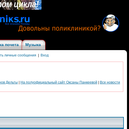
ка почета
Музыка
ить личные сообщения
|
Вход
нов Дельты
|
На полуофициальный сайт Оксаны Панкеевой
|
Все новости