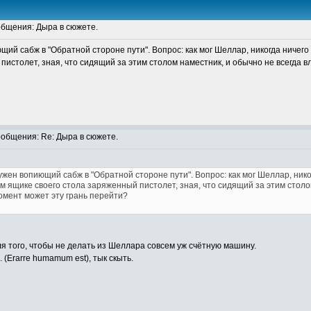
бщения: Дыра в сюжете.
щий сабж в "Обратной стороне пути". Вопрос: как мог Шеллар, никогда ничег
пистолет, зная, что сидящий за этим столом наместник, и обычно не всегда
общения: Re: Дыра в сюжете.
ужен вопиющий сабж в "Обратной стороне пути". Вопрос: как мог Шеллар, ни
ом ящике своего стола заряженный пистолет, зная, что сидящий за этим стол
омент может эту грань перейти?
 того, чтобы не делать из Шеллара совсем уж счётную машину.
(Erarre humamum est), тык скыть.