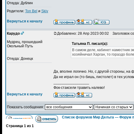
Откуда: Дублин
Родители:
Ton Bel
и
Skiv
Вернуться к началу
Карудо
Добавлено: 28 Апр 2023 00:02
Заголовок с
Мудрец, прошедший
Татьяна П. писал(а):
Окольный Путь
В самом деле, кабинет наместник э
хозяйничал Харган, то гораздо бол
Откуда: Донецк
Да, вполне логично. Но, с другой стороны, на
Да не играл он (то бишь, пистолет) в тех усл
_________________
Фок-стаксели травить налево!
Вернуться к началу
Показать сообщения:
Список форумов Мир Дельта — Форум 
Страница
1
из
1