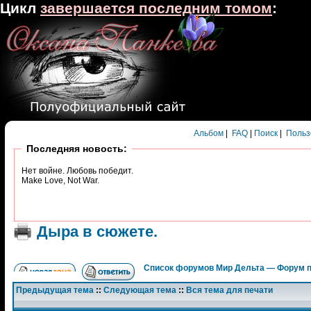
Цикл
завершается последним томом
:
Альбом
|
FAQ
|
Поиск
|
Польз
Последняя новость:
Нет войне. Любовь победит.
Make Love, Not War.
Дыра в сюжете.
Список форумов Мир Дельта — Форум 
Предыдущая тема
::
Следующая тема
::
Вся тема для печати