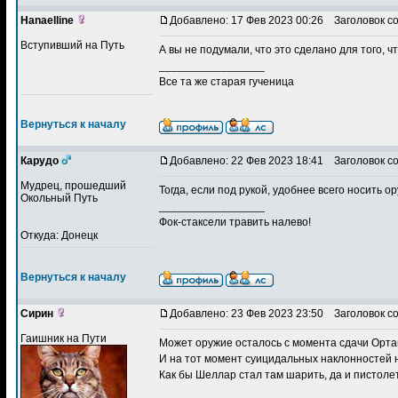
Hanaelline
Добавлено: 17 Фев 2023 00:26
Заголовок с
Вступивший на Путь
А вы не подумали, что это сделано для того, 
_________________
Все та же старая гученица
Вернуться к началу
Карудо
Добавлено: 22 Фев 2023 18:41
Заголовок с
Мудрец, прошедший
Тогда, если под рукой, удобнее всего носить о
Окольный Путь
_________________
Фок-стаксели травить налево!
Откуда: Донецк
Вернуться к началу
Сирин
Добавлено: 23 Фев 2023 23:50
Заголовок с
Гаишник на Пути
Может оружие осталось с момента сдачи Ортан
И на тот момент суицидальных наклонностей 
Как бы Шеллар стал там шарить, да и пистолет