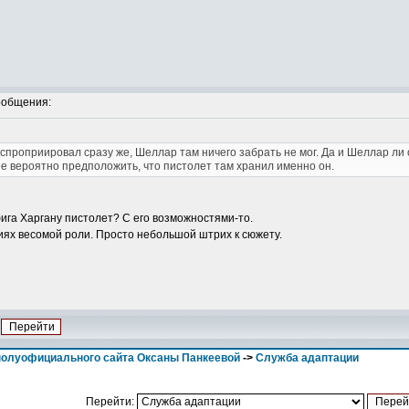
ообщения:
кспроприировал сразу же, Шеллар там ничего забрать не мог. Да и Шеллар ли 
ее вероятно предположить, что пистолет там хранил именно он.
 фига Харгану пистолет? С его возможностями-то.
овиях весомой роли. Просто небольшой штрих к сюжету.
полуофициального сайта Оксаны Панкеевой
->
Служба адаптации
Перейти: