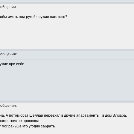
ообщения:
чтобы иметь под рукой оружие наготове?
ообщения:
ружие при себе.
ообщения:
а. А потом брат Шеллар переехал в другие апартаменты , в дом Элмара.
наместник не проявлял.
 мог раньше кто угодно забрать.