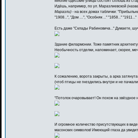
Многие одесские улицы состоят сплошь из ста
Идёшь, например, по ул. Маразлиевской
(назв
Маразли)
- на всех домах таблички: "Прибыльны
"1908...", "Дом ....", "Особняк ..." "1858..." "1911..."
Есть даже "Склады Рабиновича..." Думаете, шу
Здание филармонии. Тоже памятник архитектур
Необычность отделки, напоминает, скорее, меч
К сожалению, ворота закрыты, а арка затянута
(чтоб птицы не гнездились внутри и не пачкали
"Потолок очаровывает! Он похож на звёздное не
И огромное количество присутствующих в виде
масонских символов! Имеющий глаза да увидит.