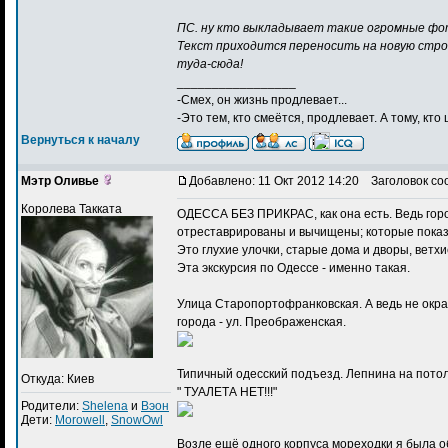
ПС. ну кто выкладывает такие огромные ф
Текст приходится переносить на новую стро
туда-сюда!
_________________
-Смех, он жизнь продлевает...
-Это тем, кто смеётся, продлевает. А тому, кто 
Вернуться к началу
Мэтр Оливье
Добавлено: 11 Окт 2012 14:20
Заголовок со
Королева Такката
ОДЕССА БЕЗ ПРИКРАС, как она есть. Ведь город
отреставрированы и вычищены; которые показ
Это глухие улочки, старые дома и дворы, ветх
Эта экскурсия по Одессе - именно такая.
Улица Старопортофранковская. А ведь не окра
города - ул. Преображенская.
Типичный одесский подъезд. Лепнина на потол
Откуда: Киев
" ТУАЛЕТА НЕТ!!!"
Родители:
Shelena
и
Вэон
Дети:
Morowell
,
SnowOwl
Возле ещё одного корпуса мореходки я была об