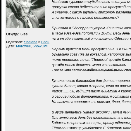
Нелёгкая курьерская судьба вновь закинула м
прогулка стала действительно прогулкой по 
А знаете, с каким шумом и грохотом разлет
столкнувшись с суровой реальностью?
Приехала в Одессу рано утром. Клиентка воз
а часы едва-едва поползли к 10-ти. Весь день 
Откуда: Киев
ну, а уж где гулять всё это время по Одессе я 
Родители:
Shelena
и
Вэон
Дети:
Morowell
,
SnowOwl
Первым пунктом моей прогулки был ЗООПАРК,
буквально сразу же за вокзалом, напротив зн
тоже прошлась, но от "Привоза" времён Ката
времён моего детства мало что осталось
- разве что запах
помойки и тухлой рыбы
спе
Купила новые батарейки для фотоаппарата, 
купила билет, вошла в ворота, села на лаво
нафиг....... Ой, вэй! Шлемазл! Идиётка! А карт
и сердце любого фотоаппарата, я оставила в к
На лавочке в зоопарке, и с новыми, блин, бат
В душе метались "жабьи" икринки. Почём нынч
Или гуляй весь день без фотоаппарата и толь
Кидаюсь к воротам зоопарка, прошу тётеньк
Тётя понимающе улыбается. С билетом напе