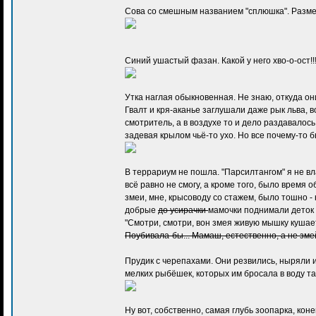
Сова со смешным названием "сплюшка". Размер
Синий ушастый фазан. Какой у него хво-о-ост!!
Утка наглая обыкновенная. Не знаю, откуда он
Гвалт и кря-аканье заглушали даже рык льва, 
смотритель, а в воздухе то и дело раздавалос
задевая крылом чьё-то ухо. Но все почему-то б
В террариум не пошла. "Парсилтангом" я не вл
всё равно не смогу, а кроме того, было время об
змеи, мне, крысоводу со стажем, было тошно -
добрые
до усирачки
мамочки поднимали деток
"Смотри, смотри, вон змея живую мышку кушает
Поубивала-бы... Мамаш, естественно, а не зме
Прудик с черепахами. Они резвились, ныряли и 
мелких рыбёшек, которых им бросала в воду та
Ну вот, собственно, самая глубь зоопарка, коне