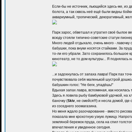
Если-бы не источник, льющийся здесь-же, из д
болота, а так сквозь неё ещё были видны бойк
аквариумный, тропический, декоративный, же
Парк зарос, обветшал и утратил своё былое ве
всюду стояли типично-советские статуи пионер
Много людей отдыхало, очень много - лавочку 
бабушки, пока внуки носятся стайками. За пруд
то-ли его убрали. Зато сохранилось большое кр
кинотеатр, не то дом культуры... Я поднялась 
...и задохнулась от запаха лавра! Парк пах точн
почувствовала себя маленькой шустрой дошкол
бабушкин голос: "Не беги, упадёшь!"
Вдыхая запах лавра, вспоминая, как носилась т
Здесь я ловила рыбу бамбуковой удочкой, на 
баночку (
Skiv
, не смейся!!!) и несла домой, гд
из соседнего зоомагазина.
Но меня ждало разочарование - вместо рисова
показала мне крохотную узкую лужицу. Напрот
земляной бережок пруда, села на спил толстог
впечатления и увиденное сегодня.