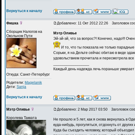
Вернуться к началу
Фишка
Добавлено: 11 Окт 2012 22:26
Заголовок со
Сборщик Налогов на
Мэтр Оливье
Окольном Пути
Эй-эй-эй, что за вопрос?! Конечно, надо!!! О
И то, что ты показала не только парадные
Сорьки, я на Дельте сейчас обитаю в виде эд
удовольствием прочитала и пересмотрела все тв
_________________
Каждый день надежда лечь пораньше умирает г
Откуда: Санкт-Петербург
Родители:
Magelanik
Дети:
Sanja
Вернуться к началу
Мэтр Оливье
Добавлено: 2 Мар 2017 03:50
Заголовок со
Королева Такката
Не прошло и 5 лет, как я снова вернулась в Од
куда-нибудь, прогуляться, отдохнуть от других 
Куда бы съездить человеку, который объездил