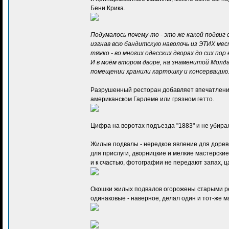
Бени Крика.
Подумалось почему-то - это же какой подвиг
изгнав всю бандитскую наволочь из ЭТИХ ме
тяжко - во многих одесских дворах до сих по
И в моём втором дворе, на знаменитой Молда
помещении хранили картошку и консервацию.
Разрушенный ресторан добавляет впечатления, 
американском Гарлеме или грязном гетто.
Цифра на воротах подъезда "1883" и не убирал
Жилые подвалы - нередкое явление для доре
для прислуги, дворницкие и мелкие мастерски
и к счастью, фотографии не передают запах, 
Окошки жилых подвалов огорожены старыми ре
одинаковые - наверное, делал один и тот-же м