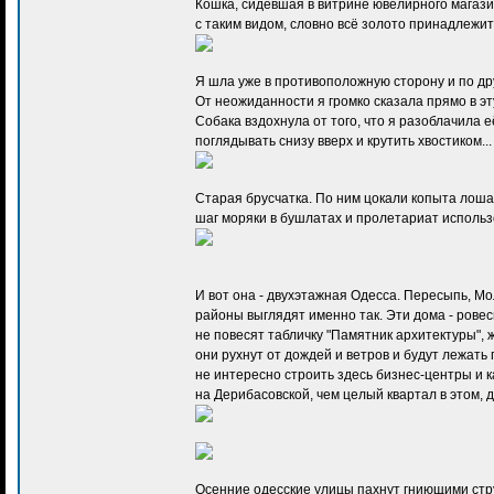
Кошка, сидевшая в витрине ювелирного магази
с таким видом, словно всё золото принадлежит 
Я шла уже в противоположную сторону и по дру
От неожиданности я громко сказала прямо в эт
Собака вздохнула от того, что я разоблачила 
поглядывать снизу вверх и крутить хвостиком...
Старая брусчатка. По ним цокали копыта лоша
шаг моряки в бушлатах и пролетариат использо
И вот она - двухэтажная Одесса. Пересыпь, М
районы выглядят именно так. Эти дома - ровесн
не повесят табличку "Памятник архитектуры", 
они рухнут от дождей и ветров и будут лежать
не интересно строить здесь бизнес-центры и к
на Дерибасовской, чем целый квартал в этом, 
Осенние одесские улицы пахнут гниющими стручк