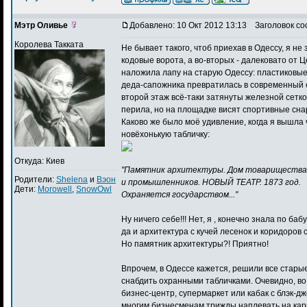
Мэтр Оливье
Добавлено: 10 Окт 2012 13:13
Заголовок со
Королева Такката
Не бывает такого, чтоб приехав в Одессу, я не 
кодовые ворота, а во-вторых - далековато от Ц
наложила лапу на старую Одессу: пластиковые 
деда-сапожника превратилась в современный с
второй этаж всё-таки затянуты железной сетко
перила, но на площадке висят спортивные снаря
Каково же было моё удивление, когда я вышла
новёхонькую табличку:
Откуда: Киев
"Памятник архитектуры. Дом товарищества
Родители:
Shelena
и
Вэон
и промышленников. НОВЫЙ ТЕАТР. 1873 год.
Дети:
Morowell
,
SnowOwl
Охраняется государством..."
Ну ничего себе!!! Нет, я , конечно знала по ба
да и архитектура с кучей лесенок и коридоров с
Но памятник архитектуры?! Приятно!
Впрочем, в Одессе кажется, решили все старые
снабдить охранными табличками. Очевидно, во 
бизнес-центр, супермаркет или кабак с блэк-джек
многим бизнесменам трижды наплевать на кар