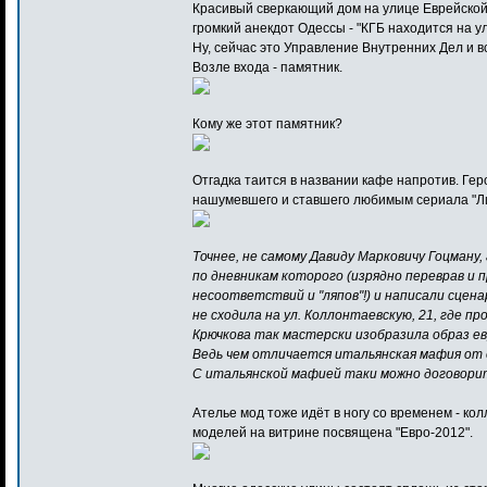
Красивый сверкающий дом на улице Еврейско
громкий анекдот Одессы - "КГБ находится на ул
Ну, сейчас это Управление Внутренних Дел и вс
Возле входа - памятник.
Кому же этот памятник?
Отгадка таится в названии кафе напротив. Ге
нашумевшего и ставшего любимым сериала "Л
Точнее, не самому Давиду Марковичу Гоцману,
по дневникам которого (изрядно переврав и 
несоответствий и "ляпов"!) и написали сценар
не сходила на ул. Коллонтаевскую, 21, где п
Крючкова так мастерски изобразила образ е
Ведь чем отличается итальянская мафия от
С итальянской мафией таки можно договорит
Ателье мод тоже идёт в ногу со временем - ко
моделей на витрине посвящена "Евро-2012".