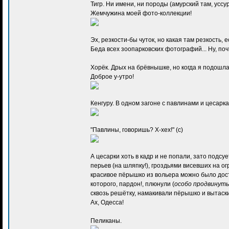
Тигр. Ни имени, ни породы (амурский там, уссур
Жемчужина моей фото-коллекции!
Эх, резкости-бы чуток, но какая там резкость, 
Беда всех зоопарковских фотографий... Ну, по
Хорёк. Дрых на брёвнышке, но когда я подошла
Доброе у-утро!
Кенгуру. В одном загоне с павлинами и цесарк
"Павлины, говоришь? Х-хех!" (с)
А цесарки хоть в кадр и не попали, зато подсуе
перьев (на шляпку!), гроздьями висевших на ог
красивое пёрышко из вольера можно было дост
которого, пардон!, плюнули (
особо продвинуты
сквозь решётку, намакивали пёрышко и вытаск
Ах, Одесса!
Пеликаны.