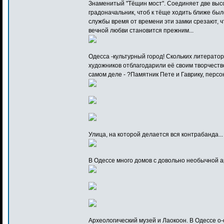
Знаменитый "Тёщин мост". Соединяет две высо
градоначальник, чтоб к тёще ходить ближе б
службы время от времени эти замки срезают, ч
вечной любви становится прежним...
Одесса -культурный город! Скольких литератор
художников отблагодарили её своим творчество
самом деле - ?Памятник Пете и Гаврику, персо
Улица, на которой делается вся контрабанда...
В Одессе много домов с довольно необычной ар
Археологический музей и Лаокоон. В Одессе о-о