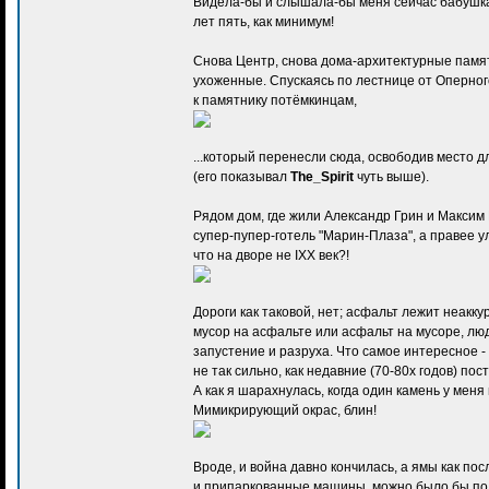
Видела-бы и слышала-бы меня сейчас бабушка!
лет пять, как минимум!
Снова Центр, снова дома-архитектурные памя
ухоженные. Спускаясь по лестнице от Оперног
к памятнику потёмкинцам,
...который перенесли сюда, освободив место 
(его показывал
The_Spirit
чуть выше).
Рядом дом, где жили Александр Грин и Максим 
супер-пупер-готель "Марин-Плаза", а правее уло
что на дворе не IХХ век?!
Дороги как таковой, нет; асфальт лежит неак
мусор на асфальте или асфальт на мусоре, люде
запустение и разруха. Что самое интересное
не так сильно, как недавние (70-80х годов) по
А как я шарахнулась, когда один камень у меня
Мимикрирующий окрас, блин!
Вроде, и война давно кончилась, а ямы как пос
и припаркованные машины, можно было бы под