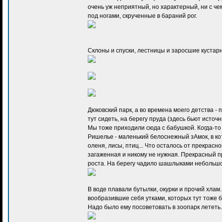
очень уж неприятный, но характерный, ни с че
под ногами, скрученные в бараний рог.
Склоны и спуски, лестницы и заросшие кустарн
Дюковский парк, а во времена моего детства -
тут сидеть, на берегу пруда (здесь бьют источ
Мы тоже приходили сюда с бабушкой. Когда-то 
Ришелье - маленький белоснежный зАмок, в ко
оленя, лисы, птиц... Что осталось от прекрас
загаженная и никому не нужная. Прекрасный п
роста. На берегу чадило шашлыками небольшо
В воде плавали бутылки, окурки и прочий хлам
вообразившие себя утками, которых тут тоже б
Надо было ему посоветовать в зоопарк лететь..