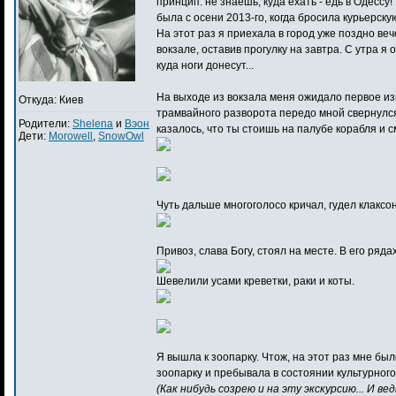
принцип: не знаешь, куда ехать - едь в Одессу
была с осени 2013-го, когда бросила курьерскую
На этот раз я приехала в город уже поздно веч
вокзале, оставив прогулку на завтра. С утра 
куда ноги донесут...
На выходе из вокзала меня ожидало первое из
Откуда: Киев
трамвайного разворота передо мной свернулс
Родители:
Shelena
и
Вэон
казалось, что ты стоишь на палубе корабля и 
Дети:
Morowell
,
SnowOwl
Чуть дальше многоголосо кричал, гудел клакс
Привоз, слава Богу, стоял на месте. В его ряд
Шевелили усами креветки, раки и коты.
Я вышла к зоопарку. Чтож, на этот раз мне был
зоопарку и пребывала в состоянии культурного
(Как нибудь созрею и на эту экскурсию... И в