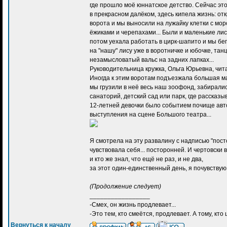
где прошло моё юннатское детство. Сейчас эт
в прекрасном далёком, здесь кипела жизнь: от
ворота и мы выносили на лужайку клетки с мор
ёжиками и черепахами... Были и маленькие лис
потом уехала работать в цирк-шапито и мы бе
на "нашу" лису уже в воротничке и юбочке, та
незамысловатый вальс на задних лапках...
Руководительница кружка, Ольга Юрьевна, чит
Иногда к этим воротам подъезжала большая м
мы грузили в неё весь наш зоофонд, забирались
санаторий, детский сад или парк, где рассказы
12-летней девочки было событием почище авт
выступления на сцене Большого театра...
Я смотрела на эту развалину с надписью "пос
чувствовала себя... посторонней. И чертовски 
и кто же знал, что ещё не раз, и не два,
за этот один-единственный день, я почувствую 
(Продолжение следует)
_________________
-Смех, он жизнь продлевает...
-Это тем, кто смеётся, продлевает. А тому, кто 
Вернуться к началу