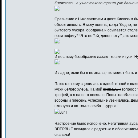
Киевского... а у нас такого трэша уже давно н
Сравнение с Николаевским и даже Киевским бы
объективность. Я могу понять, когда "бедно, но
бытового мусора, ободрана и осыпается столе
всем пофигу?! Это не "ой, денег нету!", это
моз
И по этому безобразию лазают кошки и гуси. Н
И ладно, если бы я не знала, что может быть и 
Плюс ко всему сцепилась с одной тёткой в шля
куски белого хлеба. На мой
крик души
вопрос : 
трофей, а я на него посягаю. Попытки объясни
вороны и плесень, успехом не увенчались. Дем
плюнула и на том спасибо... куррва!
[/url]
Настроение было испорчено. Негативная аура 
ВПЕРВЫЕ покидала с радостью и облегчением.
сначала!