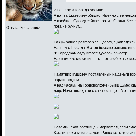
И не пару, а гораздо больше!
А вот за Екатерину обидно! Именно с её лёгко
А вообще - Одессу сейчас портят. Ставят бесп
пока не рухнут...
Откуда: Красноярск
Раз уж зашел разговор за Одессу, я, как одесси
Начнём с Горсада. В этой беседке раньше играл
"В Городском саду играет духовой оркестр,
На скамейке где сидишь ты, нет свободных мест.
Памятник Пушкину, поставленый на деньги горо
пардон, задом...
А над часами на Горисполкоме (бывш.Думе) сид
лицо Ночи никогда не светит солнце... А от па
Потёмкинская лестница и морвокзал, если смо
Кстати, родичу того самого Ришелье, который 