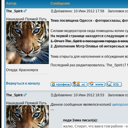
Автор
Сообщение
The_Spirit
Добавлено: 10 Июн 2012 17:58
Заголовок со
Нашедший Прямой Путь
Тема посвящена Одессе - фоторассказы, фот
Силами модераторов сюда помещены копии су
На первой странице находятся следующие о
1. Отчет The_Spirit о посещении города в кон
2. Дополнение Мэтр Оливье об интересных м
Тема открыта для наполнения и обсуждения 
Последний раз редактировалось: The_Spirit (7 
Откуда: Красноярск
Вернуться к началу
The_Spirit
Добавлено: 10 Июн 2012 18:53
Заголовок с
Нашедший Прямой Путь
Данное сообщение является копией
авторско
---
леди Зима писал(а):
жалко, Спирит, что вам в том районе -