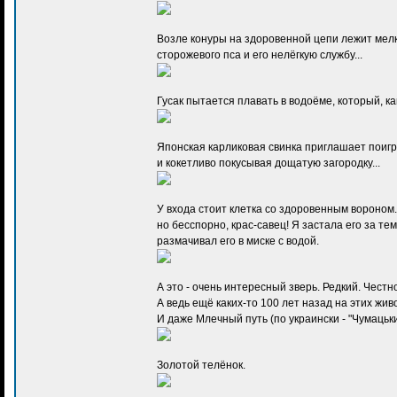
Возле конуры на здоровенной цепи лежит мел
сторожевого пса и его нелёгкую службу...
Гусак пытается плавать в водоёме, который, как
Японская карликовая свинка приглашает поигр
и кокетливо покусывая дощатую загородку...
У входа стоит клетка со здоровенным вороном
но бесспорно, крас-савец! Я застала его за те
размачивал его в миске с водой.
А это - очень интересный зверь. Редкий. Чест
А ведь ещё каких-то 100 лет назад на этих жи
И даже Млечный путь (по украински - "Чумацьки
Золотой телёнок.