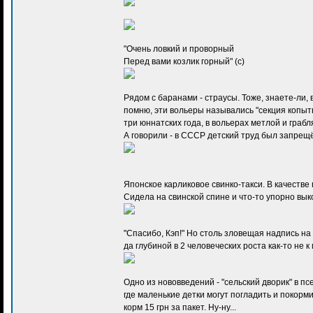
"Очень ловкий и проворный
Перед вами козлик горный" (с)
Рядом с баранами - страусы. Тоже, знаете-ли,
помню, эти вольеры назывались "секция копытн
три юннатских года, в вольерах метлой и граб
А говорили - в СССР детский труд был запрещё
Японское карликовое свинко-такси. В качестве
Сидела на свинской спине и что-то упорно вык
"Спасибо, Кэп!" Но столь зловещая надпись н
да глубиной в 2 человеческих роста как-то не к м
Одно из нововведений - "сельский дворик" в п
где маленькие детки могут погладить и покорми
корм 15 грн за пакет. Ну-ну...