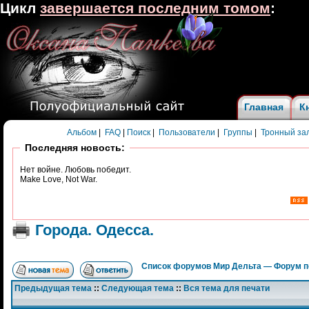
Цикл
завершается последним томом
:
Главная
К
Альбом
|
FAQ
|
Поиск
|
Пользователи
|
Группы
|
Тронный за
Последняя новость:
Нет войне. Любовь победит.
Make Love, Not War.
Города. Одесса.
Список форумов Мир Дельта — Форум п
Предыдущая тема
::
Следующая тема
::
Вся тема для печати