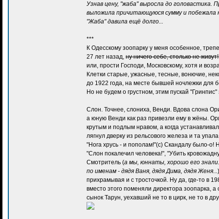
Узнав цену, "жаба" выросла до головастика. 
выложила причитающуюся сумму и побежала н
"Жаба" давила ещё долго...
***
К Одесскому зоопарку у меня особенное, трепе
27 лет назад,
ну ничего себе, столько не живут!!
или, прости Господи, Московскому, хотя и возр
Клетки старые, ужасные, тесные, вонючие, не
до 1922 года, на месте бывшей ночлежки для б
Но не будем о грустном, этим пускай "Гринпис
Слон. Точнее, слониха, Венди. Вдова слона Ор
а юную Венди как раз привезли ему в жёны. О
крутым и подлым нравом, а когда устанавлива
лягнул дверку из рельсового железа и та упала
"Нога хрусь - и пополам!"(с) Скандалу было-о!
"Слон покалечил человека!", "Убить кровожадную
Смотритель (
а мы, юннаты, хорошо его знали
по именам - дядя Ваня, дядя Дима, дядя Женя...
прихрамывая и с тросточкой. Ну да, где-то в 19
вместо этого поменяли директора зоопарка, а 
сынок Тарун, уехавший не то в цирк, не то в дру