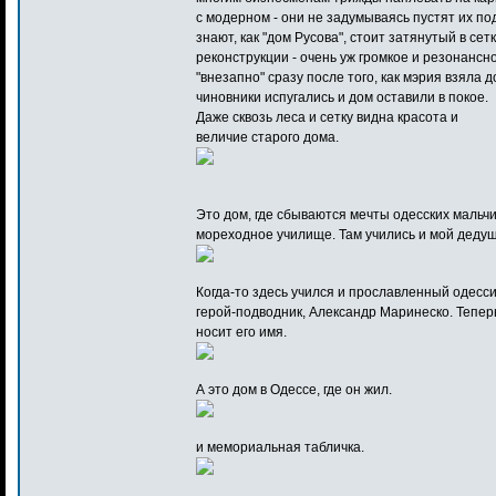
с модерном - они не задумываясь пустят их по
знают, как "дом Русова", стоит затянутый в сет
реконструкции - очень уж громкое и резонансно
"внезапно" сразу после того, как мэрия взяла 
чиновники испугались и дом оставили в покое.
Даже сквозь леса и сетку видна красота и
величие старого дома.
Это дом, где сбываются мечты одесских мальч
мореходное училище. Там учились и мой дедушк
Когда-то здесь учился и прославленный одесси
герой-подводник, Александр Маринеско. Тепер
носит его имя.
А это дом в Одессе, где он жил.
и мемориальная табличка.