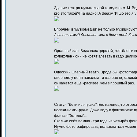
Здание театра музыкальной комедии им. М. Вод
кто это такой?! Та ладно! А фразу "И шо это я
Впрочем, в "музкомедии" не только музицируют.
А этот самый Левинзон жил в доме моей бывш
Органный зал. Беда всех церквей, костёлов и 
колоколен - они не хотят влезать в кадр целиком
Одесский Оперный театр. Вроде бы, фотограф
оперного у меня навалом - и всё равно, каждый
он кажется ещё красивее, чем в прошлый раз.
Статуя "Дети и лягушка". Его наконец-то отр
носики-ножки-ручки. Даже воду в фонтанчике п
фонтан "бычком"...
Сколько себя помню - три года из четырёх фон
Нужно фотографировать, пользоваться момен