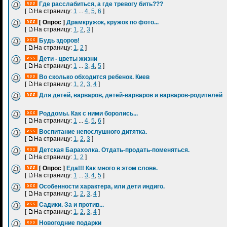
Где расслабиться, а где тревогу бить???
[
На страницу:
1
...
4
,
5
,
6
]
[ Опрос ]
Драмкружок, кружок по фото...
[
На страницу:
1
,
2
,
3
]
Будь здоров!
[
На страницу:
1
,
2
]
Дети - цветы жизни
[
На страницу:
1
...
3
,
4
,
5
]
Во сколько обходится ребенок. Киев
[
На страницу:
1
,
2
,
3
,
4
]
Для детей, варваров, детей-варваров и варваров-родителей
Роддомы. Как с ними боролись...
[
На страницу:
1
...
4
,
5
,
6
]
Воспитание непослушного дитятка.
[
На страницу:
1
,
2
,
3
]
Детская Барахолка. Отдать-продать-поменяться.
[
На страницу:
1
,
2
]
[ Опрос ]
Еда!!! Как много в этом слове.
[
На страницу:
1
...
3
,
4
,
5
]
Особенности характера, или дети индиго.
[
На страницу:
1
,
2
,
3
,
4
]
Садики. За и против...
[
На страницу:
1
,
2
,
3
,
4
]
Новогодние подарки