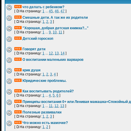
что делать с ребенком?
[
На страницу:
1
...
45
,
46
,
47
]
Смешные дети. А так же их родители
[
На страницу:
1
,
2
,
3
]
"Хорошая, добрая детская книжка?..."
[
На страницу:
1
...
9
,
10
,
11
]
Детский гороскоп
Говорят дети
[
На страницу:
1
...
12
,
13
,
14
]
О воспитании маленьких варваров
крик души
[
На страницу:
1
,
2
,
3
,
4
]
Юридические проблемы.
Как воспитывать родителей?
[
На страницу:
1
...
4
,
5
,
6
]
Принципы воспитания 0+ или Ленивая мамашка=Спокойный 
[
На страницу:
1
...
11
,
12
,
13
]
Полезные развивалки
[
На страницу:
1
,
2
,
3
]
Что можно есть мамочке?
[
На страницу:
1
,
2
]