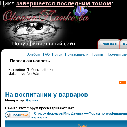
Цикл
завершается последним томом
:
Главная
К
Альбом
|
FAQ
|
Поиск
|
Пользователи
|
Группы
|
Тронный за
Последняя новость:
Нет войне. Любовь победит.
Make Love, Not War.
На воспитании у варваров
Модератор:
Дарина
Сейчас этот форум просматривают: Нет
Список форумов Мир Дельта — Форум полуофициальн
варваров
Темы