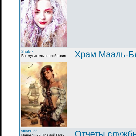
Shulvik
Храм Мааль-Б
Возмутитель спокойствия
villars123
Отчеты служб
Нашедший Прямой Путь