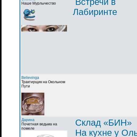
Встречи в
Наше Мурлычество
Лабиринте
Believinga
Трактирщик на Окольном
Пути
Дарина
Склад «БИН»
Почетная ведьма на
помеле
На кухне у Ол