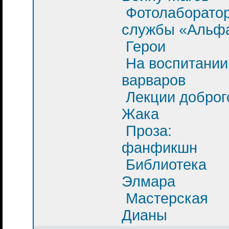
Фотолаборато
службы «Альф
Герои
На воспитании
варваров
Лекции доброг
Жака
Проза:
фанфикшн
Библиотека
Элмара
Мастерская
Дианы