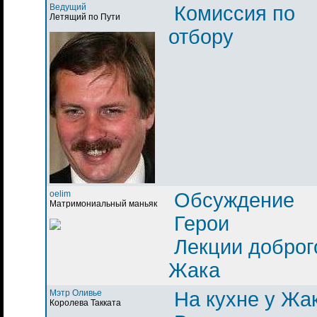
Ведущий
Комиссия по
Летящий по Пути
отбору
oelim
Обсуждение
Матримониальный маньяк
Герои
Лекции доброг
Жака
Мэтр Оливье
На кухне у Жа
Королева Такката