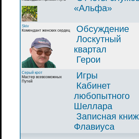
«Альфа»
Skiv
Обсуждение
Комендант женских сердец
Лоскутный
квартал
Герои
Серый крот
Игры
Мастер всевозможных
Путей
Кабинет
любопытного
Шеллара
Записная книж
Флавиуса