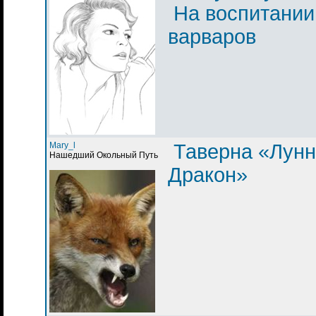
На воспитании
варваров
Mary_l
Таверна «Лун
Нашедший Окольный Путь
Дракон»