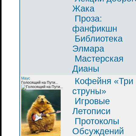
Жака
Проза:
фанфикшн
Библиотека
Элмара
Мастерская
Дианы
Маус
Кофейня «Три
Голосящий на Пути...
струны»
Игровые
Летописи
Протоколы
Обсуждений