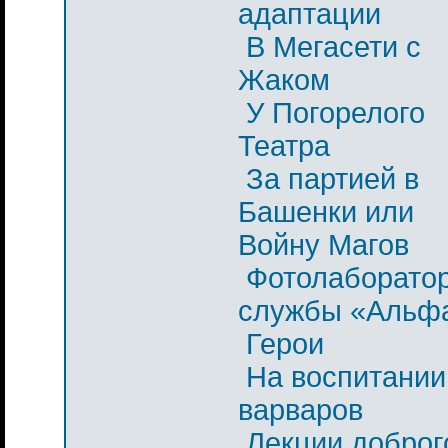
адаптации
В Мегасети с
Жаком
У Погорелого
Театра
За партией в
Башенки или
Войну Магов
Фотолаборато
службы «Альф
Герои
На воспитании
варваров
Лекции доброг