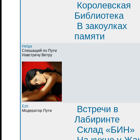
Королевская
Библиотека
В закоулках
памяти
Helga
Спешащий по Пути
Навстречу Ветру
Ezh
Встречи в
Модератор Пути
Лабиринте
Склад «БИН»
На кухне у Жа