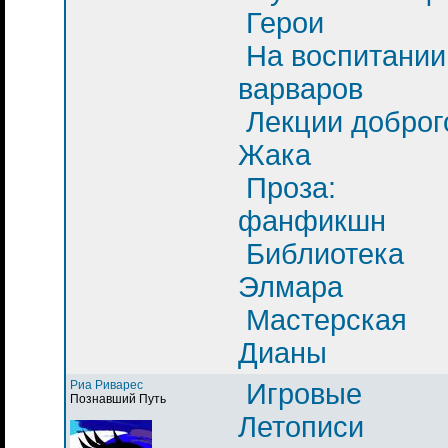
Герои
На воспитании
варваров
Лекции доброг
Жака
Проза:
фанфикшн
Библиотека
Элмара
Мастерская
Дианы
Риа Риварес
Игровые
Познавший Путь
Летописи