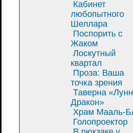
Кабинет
любопытного
Шеллара
Поспорить с
Жаком
Лоскутный
квартал
Проза: Ваша
точка зрения
Таверна «Лун
Дракон»
Храм Мааль-Б
Голопроектор
В рюкзаке у