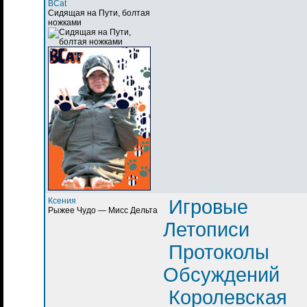
BCat
Сидящая на Пути, болтая
ножками
Ксения
Игровые
Рыжее Чудо — Мисс Дельта
Летописи
Протоколы
Обсуждений
Королевская