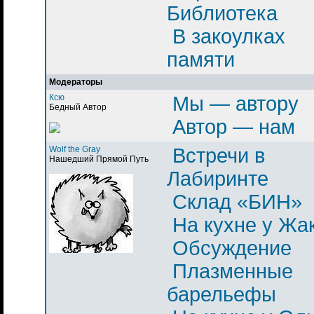
Библиотека
В закоулках
памяти
Модераторы
Ксю
Мы — автору
Бедный Автор
Автор — нам
Wolf the Gray
Встречи в
Нашедший Прямой Путь
Лабиринте
Склад «БИН»
На кухне у Жа
Обсуждение
Плазменные
барельефы