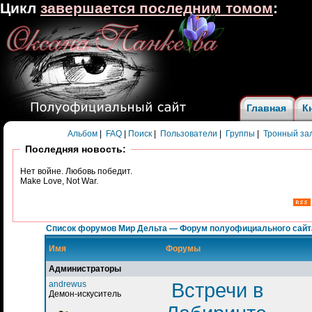
Цикл
завершается последним томом
:
Главная
К
Альбом
|
FAQ
|
Поиск
|
Пользователи
|
Группы
|
Тронный за
Последняя новость:
Нет войне. Любовь победит.
Make Love, Not War.
Список форумов Мир Дельта — Форум полуофициального сайт
Имя
Форумы
Администраторы
andrewus
Встречи в
Демон-искуситель