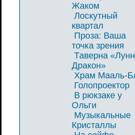
Жаком
Лоскутный
квартал
Проза: Ваша
точка зрения
Таверна «Лун
Дракон»
Храм Мааль-Б
Голопроектор
В рюкзаке у
Ольги
Музыкальные
Кристаллы
На сейфе