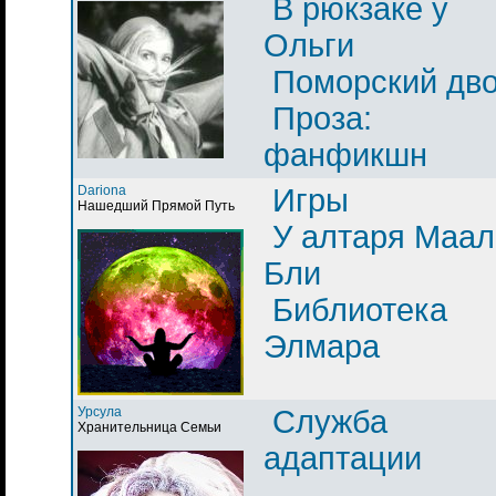
В рюкзаке у
Ольги
Поморский дв
Проза:
фанфикшн
Dariona
Игры
Нашедший Прямой Путь
У алтаря Маал
Бли
Библиотека
Элмара
Урсула
Служба
Хранительница Семьи
адаптации