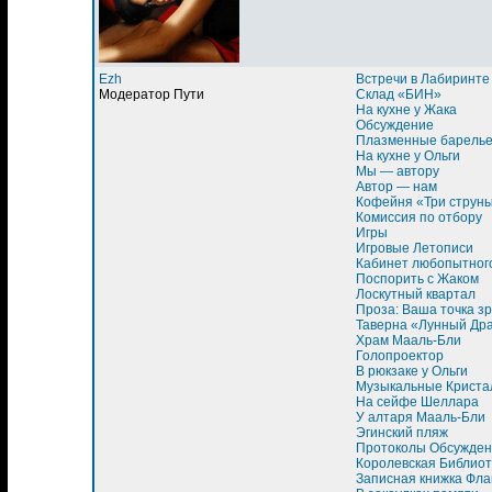
Ezh
Встречи в Лабиринте
Модератор Пути
Склад «БИН»
На кухне у Жака
Обсуждение
Плазменные барель
На кухне у Ольги
Мы — автору
Автор — нам
Кофейня «Три струн
Комиссия по отбору
Игры
Игровые Летописи
Кабинет любопытног
Поспорить с Жаком
Лоскутный квартал
Проза: Ваша точка з
Таверна «Лунный Др
Храм Мааль-Бли
Голопроектор
В рюкзаке у Ольги
Музыкальные Криста
На сейфе Шеллара
У алтаря Мааль-Бли
Эгинский пляж
Протоколы Обсужден
Королевская Библиот
Записная книжка Фла