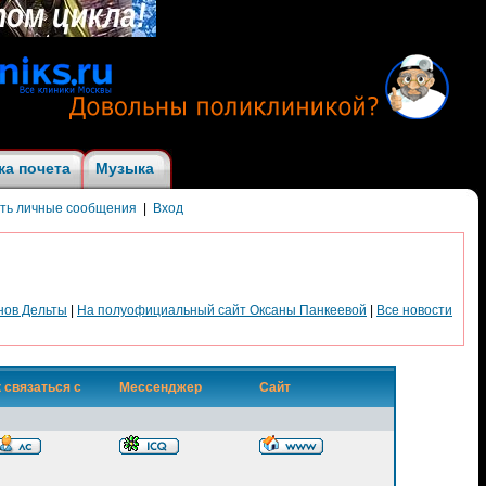
ка почета
Музыка
ить личные сообщения
|
Вход
нов Дельты
|
На полуофициальный сайт Оксаны Панкеевой
|
Все новости
 связаться с
Мессенджер
Сайт