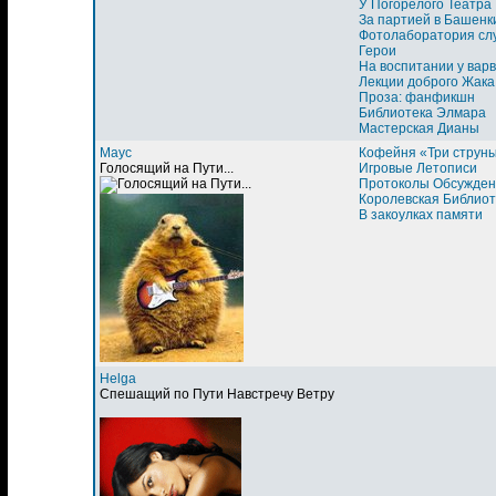
У Погорелого Театра
За партией в Башенк
Фотолаборатория сл
Герои
На воспитании у вар
Лекции доброго Жака
Проза: фанфикшн
Библиотека Элмара
Мастерская Дианы
Маус
Кофейня «Три струн
Голосящий на Пути...
Игровые Летописи
Протоколы Обсужден
Королевская Библиот
В закоулках памяти
Helga
Спешащий по Пути Навстречу Ветру