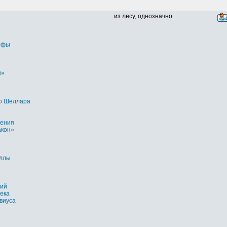
из лесу, однозначно
ефы
ы»
о Шеллара
рения
акон»
ллы
ий
ека
виуса