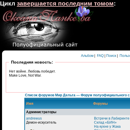
Цикл
завершается последним томом
:
Альбом
|
FAQ
|
Поиск
|
Польз
Последняя новость:
Нет войне. Любовь победит.
Make Love, Not War.
Список форумов Мир Дельта — Форум полуофициального с
Имя
Форумы
Администраторы
andrewus
Встречи в Лабиринте
Демон-искуситель
Склад «БИН»
На кухне у Жака