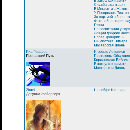
В закоулках памяти
Служба адаптации
В Мегасети с Жаком
У Погорелого Театра
За партией в Башенк
Фотолаборатория сл
Герои
На воспитании у вар
Лекции доброго Жака
Проза: фанфикшн
Библиотека Элмара
Мастерская Дианы
Риа Риварес
Игровые Летописи
Познавший Путь
Протоколы Обсужден
Королевская Библиот
В закоулках памяти
Мастерская Дианы
Ziarel
На сейфе Шеллара
Девушка-фейерверк