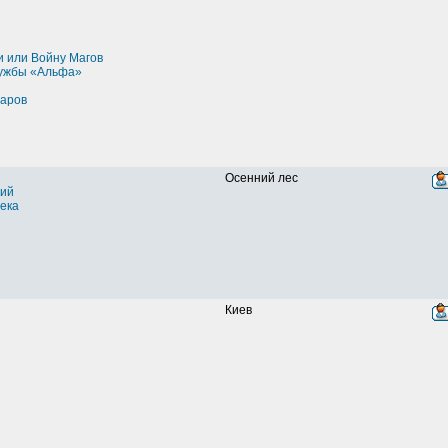
и или Войну Магов
ужбы «Альфа»
варов
Осенний лес
ий
ека
Киев