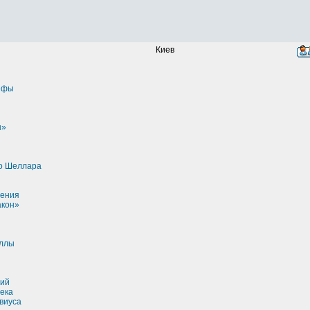
Киев
ефы
ы»
о Шеллара
рения
акон»
ллы
ий
ека
виуса