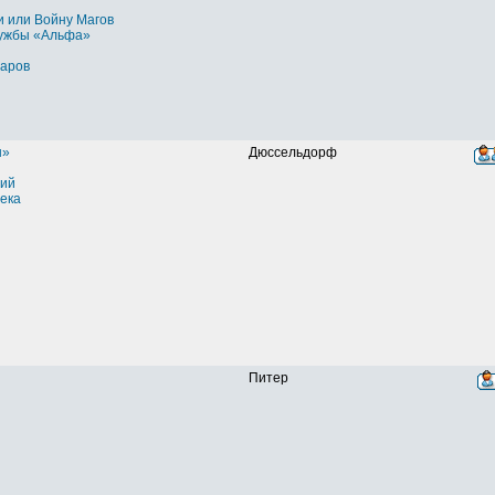
и или Войну Магов
ужбы «Альфа»
варов
ы»
Дюссельдорф
ий
ека
Питер