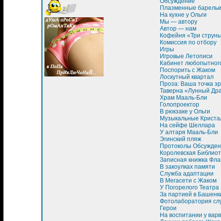
Обсуждение
Плазменные барель
На кухне у Ольги
Мы — автору
Автор — нам
Кофейня «Три струн
Комиссия по отбору
Игры
Игровые Летописи
Кабинет любопытног
Поспорить с Жаком
Лоскутный квартал
Проза: Ваша точка з
Таверна «Лунный Др
Храм Мааль-Бли
Голопроектор
В рюкзаке у Ольги
Музыкальные Криста
На сейфе Шеллара
У алтаря Мааль-Бли
Эгинский пляж
Протоколы Обсужден
Королевская Библиот
Записная книжка Фла
В закоулках памяти
Служба адаптации
В Мегасети с Жаком
У Погорелого Театра
За партией в Башенк
Фотолаборатория сл
Герои
На воспитании у вар