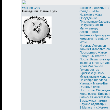
Wolf the Gray
Встречи в Лабиринте
Нашедший Прямой Путь
Склад «БИН»
На кухне у Жака
Обсуждение
Плазменные барель
На кухне у Ольги
Мы — автору
Автор — нам
Кофейня «Три струн
Комиссия по отбору
Игры
Игровые Летописи
Кабинет любопытног
Поспорить с Жаком
Лоскутный квартал
Проза: Ваша точка з
Таверна «Лунный Др
Храм Мааль-Бли
Голопроектор
В рюкзаке у Ольги
Музыкальные Криста
На сейфе Шеллара
У алтаря Мааль-Бли
Эгинский пляж
Протоколы Обсужден
Королевская Библиот
Записная книжка Фла
В закоулках памяти
Служба адаптации
В Мегасети с Жаком