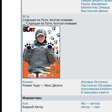
Лекции доброго Жака
Проза: фанфикшн
Библиотека Элмара
Мастерская Дианы
BCat
Сидящая на Пути, болтая ножками
Ксения
Игровые Летописи
Рыжее Чудо — Мисс Дельта
Протоколы Обсужден
Королевская Библиот
В закоулках памяти
Модераторы
Ксю
Мы — автору
Бедный Автор
Автор — нам