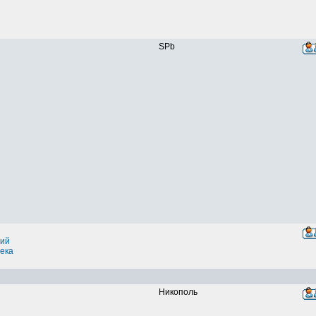
SPb
ий
ека
Никополь