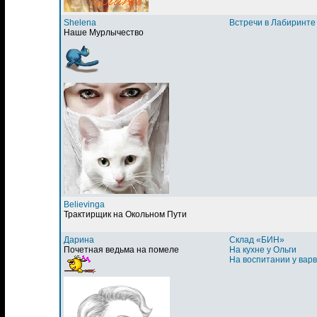
Shelena
Встречи в Лабиринте
Наше Мурлычество
Believinga
Трактирщик на Окольном Пути
Дарина
Склад «БИН»
Почетная ведьма на помеле
На кухне у Ольги
На воспитании у вар