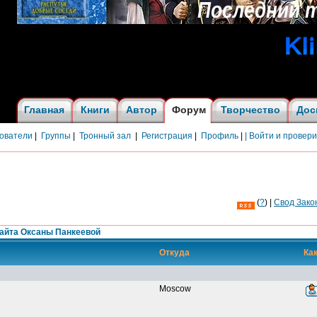
Главная
Книги
Автор
Форум
Творчество
Дос
ователи
|
Группы
|
Тронный зал
|
Регистрация
|
Профиль
|
| Войти и провер
(
?
) |
Cвод Зако
айта Оксаны Панкеевой
Откуда
Как
Moscow