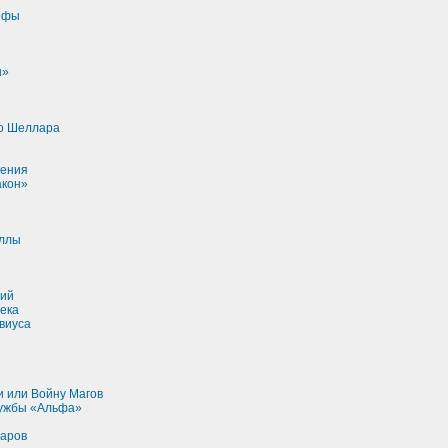
ефы
ы»
о Шеллара
рения
акон»
ллы
ий
ека
виуса
и или Войну Магов
ужбы «Альфа»
варов