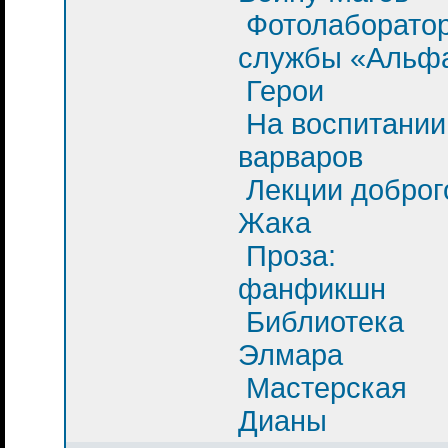
Фотолаборато
службы «Альф
Герои
На воспитании
варваров
Лекции доброг
Жака
Проза:
фанфикшн
Библиотека
Элмара
Мастерская
Дианы