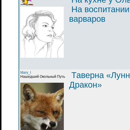
На воспитании
варваров
Mary_l
Таверна «Лун
Нашедший Окольный Путь
Дракон»