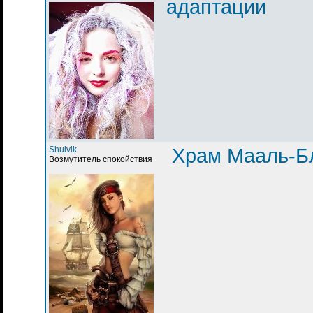
адаптации
Shulvik
Храм Мааль-Б
Возмутитель спокойствия