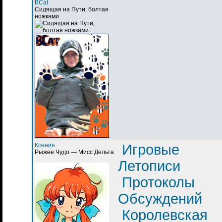
BCat
Сидящая на Пути, болтая
ножками
Ксения
Игровые
Рыжее Чудо — Мисс Дельта
Летописи
Протоколы
Обсуждений
Королевская