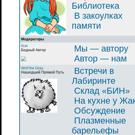
Библиотека
В закоулках
памяти
Модераторы
Ксю
Мы — автору
Бедный Автор
Автор — нам
Wolf the Gray
Встречи в
Нашедший Прямой Путь
Лабиринте
Склад «БИН»
На кухне у Жа
Обсуждение
Плазменные
барельефы