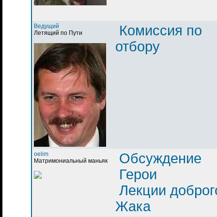
Ведущий
Комиссия по
Летящий по Пути
отбору
oelim
Обсуждение
Матримониальный маньяк
Герои
Лекции доброг
Жака