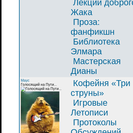
Лекции доброг
Жака
Проза:
фанфикшн
Библиотека
Элмара
Мастерская
Дианы
Маус
Кофейня «Три
Голосящий на Пути...
струны»
Игровые
Летописи
Протоколы
Обсуждений