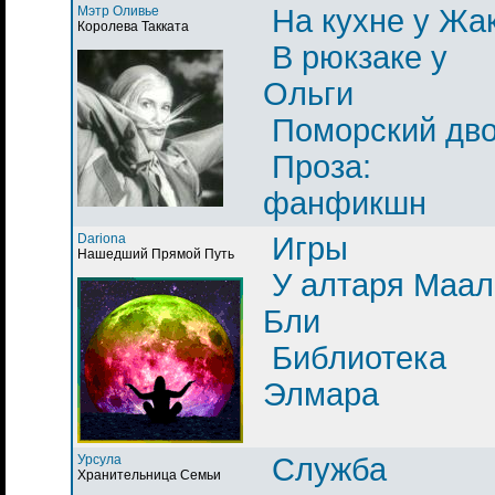
Мэтр Оливье
На кухне у Жа
Королева Такката
В рюкзаке у
Ольги
Поморский дв
Проза:
фанфикшн
Dariona
Игры
Нашедший Прямой Путь
У алтаря Маал
Бли
Библиотека
Элмара
Урсула
Служба
Хранительница Семьи