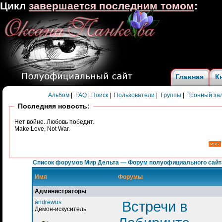
Цикл
завершается последним томом
:
Главная
К
Альбом
|
FAQ
|
Поиск
|
Пользователи
|
Группы
|
Тронный за
Последняя новость:
Нет войне. Любовь победит.
Make Love, Not War.
Список форумов Мир Дельта — Форум полуофициального сайт
Имя
Форумы
Администраторы
andrewus
Встречи в
Демон-искуситель