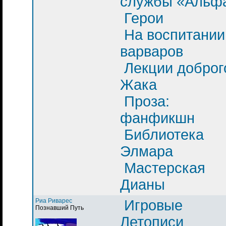
службы «Альф
Герои
На воспитании
варваров
Лекции доброг
Жака
Проза:
фанфикшн
Библиотека
Элмара
Мастерская
Дианы
Риа Риварес
Игровые
Познавший Путь
Летописи