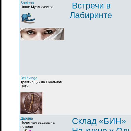
Shelena
Встречи в
Наше Мурлычество
Лабиринте
Believinga
Трактирщик на Окольном
Пути
Дарина
Склад «БИН»
Почетная ведьма на
помеле
На кухне у Ол