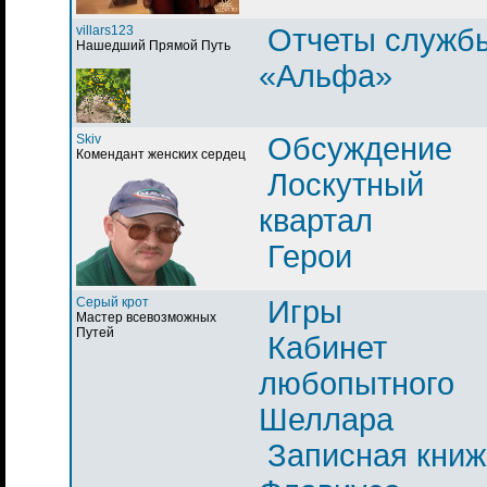
villars123
Отчеты служб
Нашедший Прямой Путь
«Альфа»
Skiv
Обсуждение
Комендант женских сердец
Лоскутный
квартал
Герои
Серый крот
Игры
Мастер всевозможных
Путей
Кабинет
любопытного
Шеллара
Записная книж