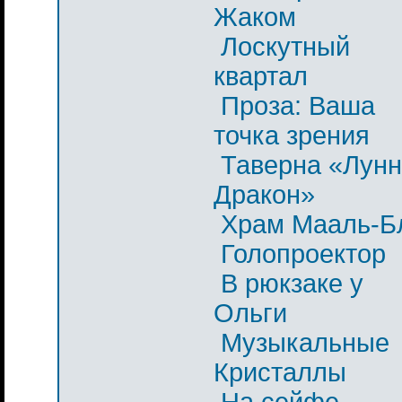
Жаком
Лоскутный
квартал
Проза: Ваша
точка зрения
Таверна «Лун
Дракон»
Храм Мааль-Б
Голопроектор
В рюкзаке у
Ольги
Музыкальные
Кристаллы
На сейфе