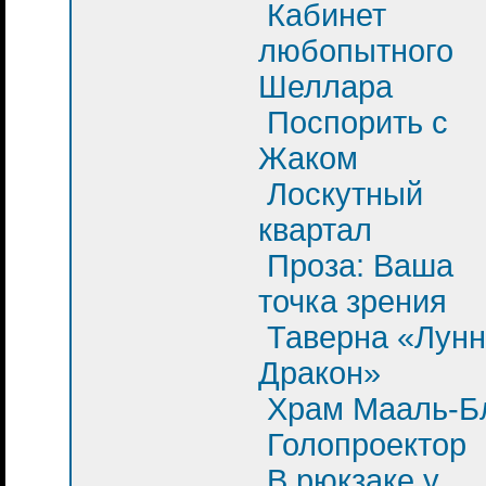
Кабинет
любопытного
Шеллара
Поспорить с
Жаком
Лоскутный
квартал
Проза: Ваша
точка зрения
Таверна «Лун
Дракон»
Храм Мааль-Б
Голопроектор
В рюкзаке у