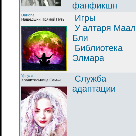
фанфикшн
Dariona
Игры
Нашедший Прямой Путь
У алтаря Маал
Бли
Библиотека
Элмара
Урсула
Служба
Хранительница Семьи
адаптации