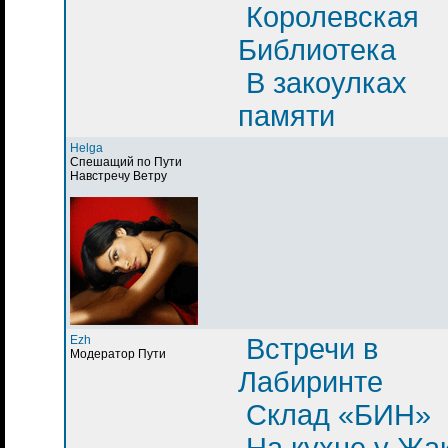
Королевская
Библиотека
В закоулках
памяти
Helga
Спешащий по Пути
Навстречу Ветру
Ezh
Встречи в
Модератор Пути
Лабиринте
Склад «БИН»
На кухне у Жа