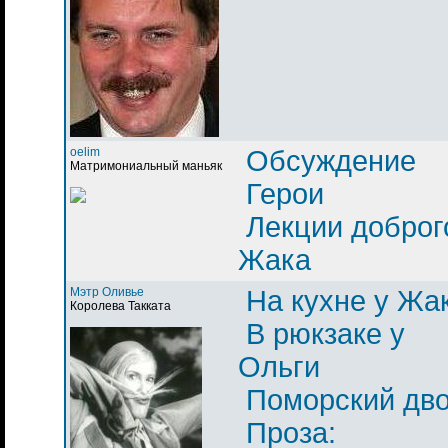
oelim
Обсуждение
Матримониальный маньяк
Герои
Лекции доброг
Жака
Мэтр Оливье
На кухне у Жа
Королева Такката
В рюкзаке у
Ольги
Поморский дв
Проза: