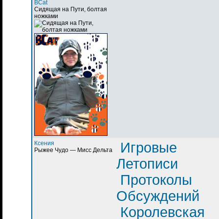
BCat
Сидящая на Пути, болтая
ножками
Ксения
Игровые
Рыжее Чудо — Мисс Дельта
Летописи
Протоколы
Обсуждений
Королевская