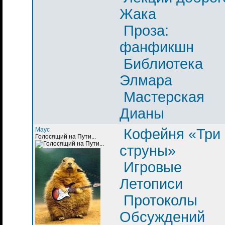
Жака
Проза:
фанфикшн
Библиотека
Элмара
Мастерская
Дианы
Маус
Кофейня «Три
Голосящий на Пути...
струны»
Игровые
Летописи
Протоколы
Обсуждений