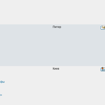
Питер
Киев
ефы
ы»