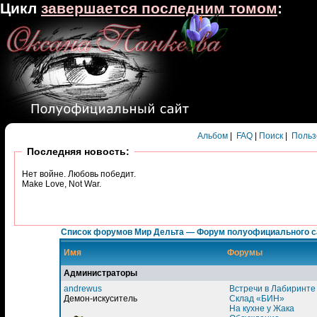
Цикл
завершается последним томом
:
Альбом
|
FAQ
|
Поиск
|
Польз
Последняя новость:
Нет войне. Любовь победит.
Make Love, Not War.
Список форумов Мир Дельта — Форум полуофициального с
Имя
Форумы
Администраторы
andrewus
Встречи в Лабиринте
Демон-искуситель
Склад «БИН»
На кухне у Жака