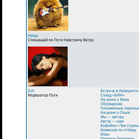
Helga
Спешащий по Пути Навстречу Ветру
Ezh
Встречи в Лабиринте
Модератор Пути
Склад «БИН»
На кухне у Жака
Обсуждение
Плазменные барель
На кухне у Ольги
Мы — автору
Автор — нам
Кофейня «Три струн
Комиссия по отбору
Игры
Игровые Летописи