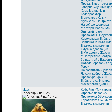
Лоскутный квартал
Проза: Ваша точка з
Таверна «Лунный Др
Храм Мааль-Бли
Голопроектор
В рюкзаке у Ольги
Музыкальные Криста
На сейфе Шеллара
У алтаря Мааль-Бли
Эгинский пляж
Протоколы Обсужден
Королевская Библиот
Записная книжка Фла
В закоулках памяти
Служба адаптации
В Мегасети с Жаком
У Погорелого Театра
За партией в Башенк
Фотолаборатория сл
Герои
На воспитании у вар
Лекции доброго Жака
Проза: фанфикшн
Библиотека Элмара
Мастерская Дианы
Маус
Кофейня «Три струн
Голосящий на Пути...
Игровые Летописи
Протоколы Обсужден
Королевская Библиот
В закоулках памяти