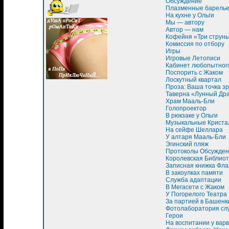
Обсуждение
Плазменные барель
На кухне у Ольги
Мы — автору
Автор — нам
Кофейня «Три струн
Комиссия по отбору
Игры
Игровые Летописи
Кабинет любопытног
Поспорить с Жаком
Лоскутный квартал
Проза: Ваша точка з
Таверна «Лунный Др
Храм Мааль-Бли
Голопроектор
В рюкзаке у Ольги
Музыкальные Криста
На сейфе Шеллара
У алтаря Мааль-Бли
Эгинский пляж
Протоколы Обсужден
Королевская Библиот
Записная книжка Фла
В закоулках памяти
Служба адаптации
В Мегасети с Жаком
У Погорелого Театра
За партией в Башенк
Фотолаборатория сл
Герои
На воспитании у вар