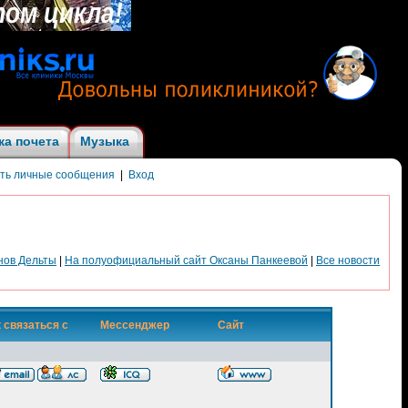
ка почета
Музыка
ить личные сообщения
|
Вход
нов Дельты
|
На полуофициальный сайт Оксаны Панкеевой
|
Все новости
 связаться с
Мессенджер
Сайт