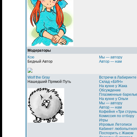
Модераторы
Ксю
Мы — автору
Бедный Автор
Автор — нам
Wolf the Gray
Встречи в Лабиринте
Нашедший Прямой Путь
Склад «БИН»
На кухне у Жака
Обсуждение
Плазменные барель
На кухне у Ольги
Мы — автору
Автор — нам
Кофейня «Три струн
Комиссия по отбору
Игры
Игровые Летописи
Кабинет любопытног
Поспорить с Жаком