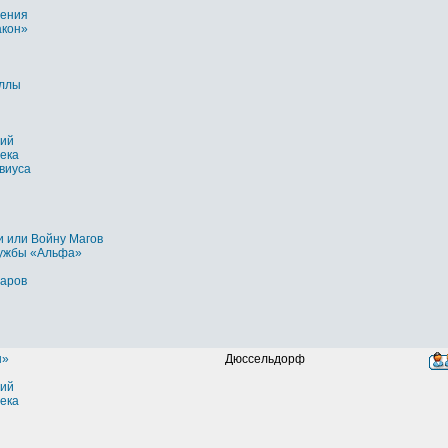
рения
акон»
ллы
ий
ека
виуса
и или Войну Магов
ужбы «Альфа»
варов
ы»
Дюссельдорф
ий
ека