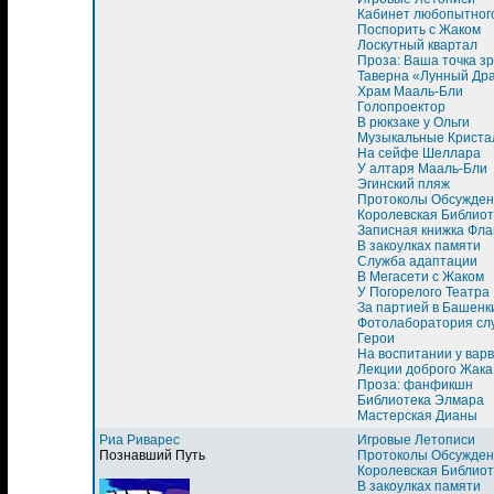
Кабинет любопытног
Поспорить с Жаком
Лоскутный квартал
Проза: Ваша точка з
Таверна «Лунный Др
Храм Мааль-Бли
Голопроектор
В рюкзаке у Ольги
Музыкальные Криста
На сейфе Шеллара
У алтаря Мааль-Бли
Эгинский пляж
Протоколы Обсужден
Королевская Библиот
Записная книжка Фла
В закоулках памяти
Служба адаптации
В Мегасети с Жаком
У Погорелого Театра
За партией в Башенк
Фотолаборатория сл
Герои
На воспитании у вар
Лекции доброго Жака
Проза: фанфикшн
Библиотека Элмара
Мастерская Дианы
Риа Риварес
Игровые Летописи
Познавший Путь
Протоколы Обсужден
Королевская Библиот
В закоулках памяти