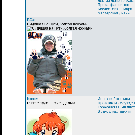
Лекции доброго Жака
Проза: фанфикшн
Библиотека Элмара
Мастерская Дианы
BCat
Сидящая на Пути, болтая ножками
Ксения
Игровые Летописи
Рыжее Чудо — Мисс Дельта
Протоколы Обсужден
Королевская Библиот
В закоулках памяти