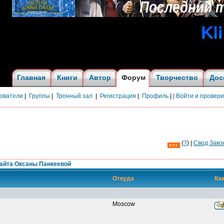
Главная
Книги
Автор
Форум
Творчество
Дос
ователи
|
Группы
|
Тронный зал
|
Регистрация
|
Профиль
|
| Войти и провер
(
?
) |
Cвод Зако
айта Оксаны Панкеевой
Откуда
Как
Moscow