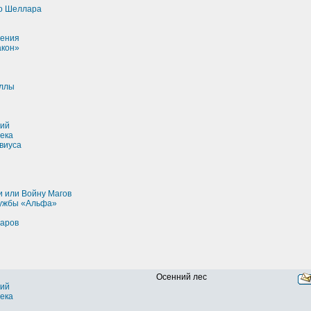
о Шеллара
рения
акон»
ллы
ий
ека
виуса
и или Войну Магов
ужбы «Альфа»
варов
Осенний лес
ий
ека