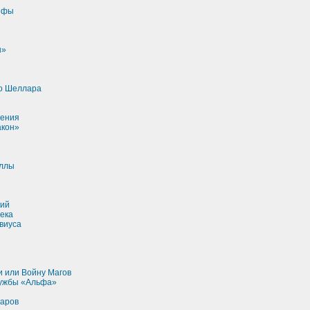
ефы
ы»
о Шеллара
рения
акон»
ллы
ий
ека
виуса
и или Войну Магов
ужбы «Альфа»
варов