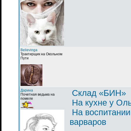
Believinga
Трактирщик на Окольном
Пути
Дарина
Склад «БИН»
Почетная ведьма на
помеле
На кухне у Ол
На воспитании
варваров