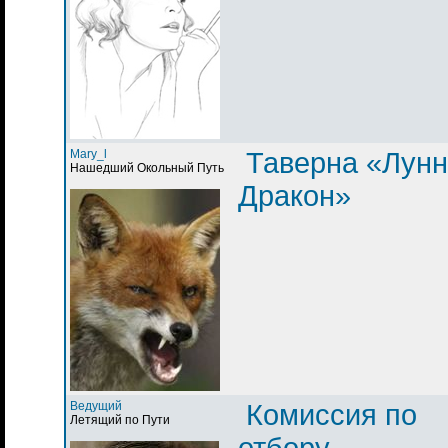
Mary_l
Таверна «Лун
Нашедший Окольный Путь
Дракон»
Ведущий
Комиссия по
Летящий по Пути
отбору