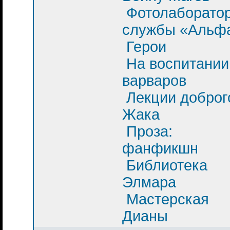
Фотолаборато
службы «Альф
Герои
На воспитании
варваров
Лекции доброг
Жака
Проза:
фанфикшн
Библиотека
Элмара
Мастерская
Дианы