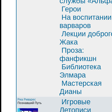
службы «Альф
Герои
На воспитании
варваров
Лекции доброг
Жака
Проза:
фанфикшн
Библиотека
Элмара
Мастерская
Дианы
Риа Риварес
Игровые
Познавший Путь
Летописи