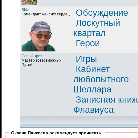
Skiv
Обсуждение
Комендант женских сердец
Лоскутный
квартал
Герои
Серый крот
Игры
Мастер всевозможных
Путей
Кабинет
любопытного
Шеллара
Записная книж
Флавиуса
Оксана Панкеева рекомендует прочитать: