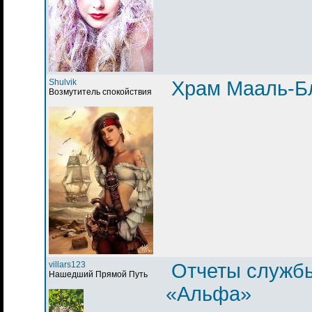
Shulvik
Храм Мааль-Б
Возмутитель спокойствия
villars123
Отчеты служб
Нашедший Прямой Путь
«Альфа»