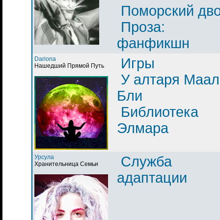
Поморский дв
Проза:
фанфикшн
Dariona
Игры
Нашедший Прямой Путь
У алтаря Маал
Бли
Библиотека
Элмара
Урсула
Служба
Хранительница Семьи
адаптации