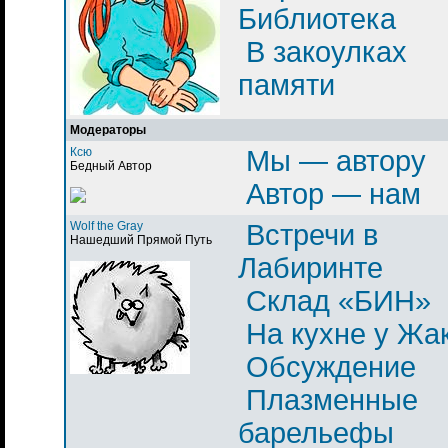
Библиотека
В закоулках
памяти
Модераторы
Ксю
Мы — автору
Бедный Автор
Автор — нам
Wolf the Gray
Встречи в
Нашедший Прямой Путь
Лабиринте
Склад «БИН»
На кухне у Жа
Обсуждение
Плазменные
барельефы