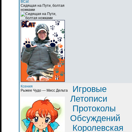
BCat
Сидящая на Пути, болтая
ножками
Ксения
Игровые
Рыжее Чудо — Мисс Дельта
Летописи
Протоколы
Обсуждений
Королевская