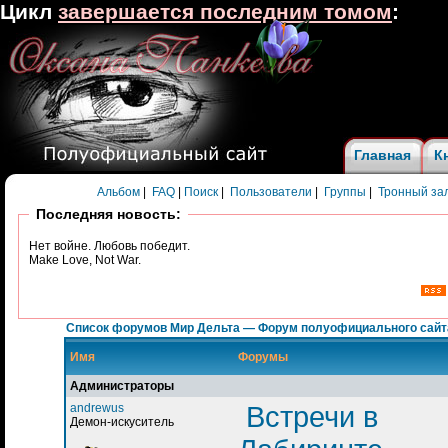
Цикл
завершается последним томом
:
Главная
К
Альбом
|
FAQ
|
Поиск
|
Пользователи
|
Группы
|
Тронный за
Последняя новость:
Нет войне. Любовь победит.
Make Love, Not War.
Список форумов Мир Дельта — Форум полуофициального сайт
Имя
Форумы
Администраторы
andrewus
Встречи в
Демон-искуситель