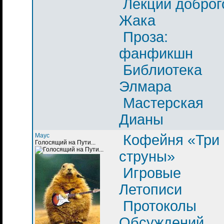
Лекции доброг
Жака
Проза:
фанфикшн
Библиотека
Элмара
Мастерская
Дианы
Маус
Кофейня «Три
Голосящий на Пути...
струны»
Игровые
Летописи
Протоколы
Обсуждений