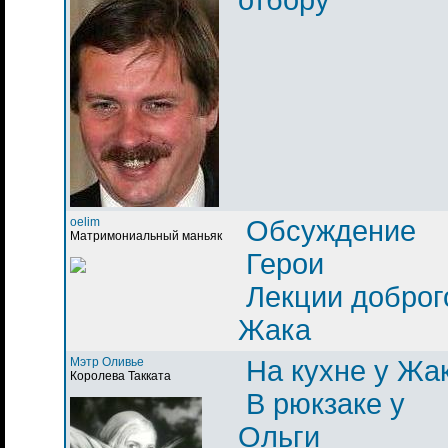
oelim
Обсуждение
Матримониальный маньяк
Герои
Лекции доброг
Жака
Мэтр Оливье
На кухне у Жа
Королева Такката
В рюкзаке у
Ольги