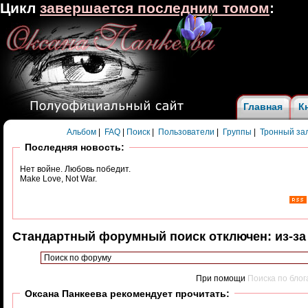
Цикл
завершается последним томом
:
Главная
К
Альбом
|
FAQ
|
Поиск
|
Пользователи
|
Группы
|
Тронный за
Последняя новость:
Нет войне. Любовь победит.
Make Love, Not War.
Стандартный форумный поиск отключен: из-за
При помощи
Поиска по бло
Оксана Панкеева рекомендует прочитать: