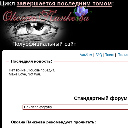
Цикл
завершается последним томом
:
Альбом
|
FAQ
|
Поиск
|
Польз
Последняя новость:
Нет войне. Любовь победит.
Make Love, Not War.
Стандартный форумны
Оксана Панкеева рекомендует прочитать: