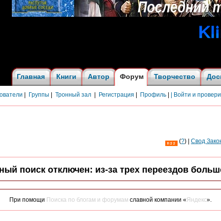
Главная
Книги
Автор
Форум
Творчество
Дос
ователи
|
Группы
|
Тронный зал
|
Регистрация
|
Профиль
|
| Войти и провер
(
?
) |
Cвод Зако
й поиск отключен: из-за трех переездов больше 
При помощи
Поиска по блогам и форумам
славной компании «
Яндекс
».