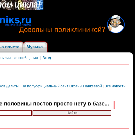
ка почета
Музыка
ить личные сообщения
|
Вход
нов Дельты
|
На полуофициальный сайт Оксаны Панкеевой
|
Все новости
половины постов просто нету в базе...