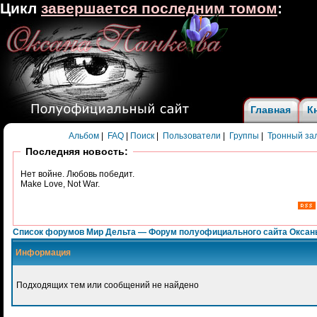
Цикл
завершается последним томом
:
Главная
К
Альбом
|
FAQ
|
Поиск
|
Пользователи
|
Группы
|
Тронный за
Последняя новость:
Нет войне. Любовь победит.
Make Love, Not War.
Список форумов Мир Дельта — Форум полуофициального сайта Оксан
Информация
Подходящих тем или сообщений не найдено