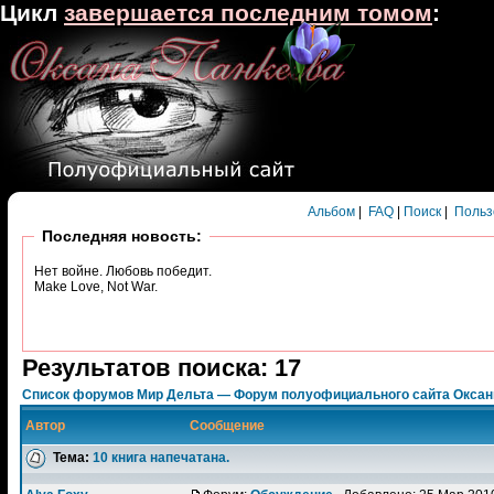
Цикл
завершается последним томом
:
Альбом
|
FAQ
|
Поиск
|
Польз
Последняя новость:
Нет войне. Любовь победит.
Make Love, Not War.
Результатов поиска: 17
Список форумов Мир Дельта — Форум полуофициального сайта Окса
Автор
Сообщение
Тема:
10 книга напечатана.