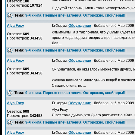
Ответов:
180
Просмотров:
107924
С другой стороны, Ален - тоже четвертьэльф, но
Тема:
9-я книга. Первые впечатления. Осторожно, спойлеры!!!
Alya Foxy
Форум:
Обсуждение
Добавлено: 6 Мар 2009
хммммммм...а я так поняла, что у Ольги будет ма
Ответов:
609
просто когда ведьма говорила про наследство по
Просмотров:
343458
Дев ...
Тема:
9-я книга. Первые впечатления. Осторожно, спойлеры!!!
Alya Foxy
Форум:
Обсуждение
Добавлено: 5 Мар 2009
Ответов:
609
Он ухватился, но оказалось множество других,
Просмотров:
343458
Wellyna написала много умных вещей в послес
Стыдно очень, но ...
Тема:
9-я книга. Первые впечатления. Осторожно, спойлеры!!!
Alya Foxy
Форум:
Обсуждение
Добавлено: 5 Мар 2009
Alya Foxy
Ответов:
609
Я вот тоже думаю, что Диего расскажет о Жаке. ил
Просмотров:
343458
Тема:
9-я книга. Первые впечатления. Осторожно, спойлеры!!!
Alya Foxy
Форум:
Обсуждение
Добавлено: 5 Мар 2009