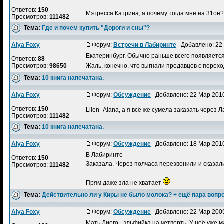
Ответов:
150
Мэтресса Катрина, а почему тогда мне на 31ое
Просмотров:
111482
Тема:
Где и почем купить "Дороги и сны"?
Alya Foxy
Форум:
Встречи в Лабиринте
Добавлено: 22 
Екатеринбург. Обычно раньше всего появляется в
Ответов:
88
Просмотров:
98650
Жаль, конечно, что выгнали продавцов с перех
Тема:
10 книга напечатана.
Alya Foxy
Форум:
Обсуждение
Добавлено: 22 Мар 201
Ответов:
150
Llien_Alana, а я всё же сумела заказать через 
Просмотров:
111482
Тема:
10 книга напечатана.
Alya Foxy
Форум:
Обсуждение
Добавлено: 18 Мар 201
В Лабиринте
Ответов:
150
Заказала. Через полчаса перезвонили и сказали,
Просмотров:
111482
Прям даже зла не хватает
Тема:
Действительно ли у Киры не было молока? + ещё пара вопр
Alya Foxy
Форум:
Обсуждение
Добавлено: 22 Мар 200
Мать Диего - эльфийка на четверть. У неё уже м