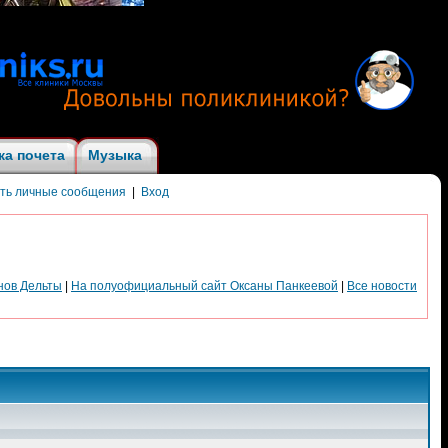
ка почета
Музыка
ить личные сообщения
|
Вход
нов Дельты
|
На полуофициальный сайт Оксаны Панкеевой
|
Все новости