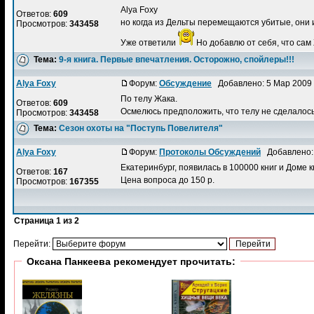
Alya Foxy
Ответов:
609
но когда из Дельты перемещаются убитые, они и
Просмотров:
343458
Уже ответили
Но добавлю от себя, что сам Ж
Тема:
9-я книга. Первые впечатления. Осторожно, спойлеры!!!
Alya Foxy
Форум:
Обсуждение
Добавлено: 5 Мар 2009
По телу Жака.
Ответов:
609
Осмелюсь предположить, что телу не сделалось 
Просмотров:
343458
Тема:
Сезон охоты на "Поступь Повелителя"
Alya Foxy
Форум:
Протоколы Обсуждений
Добавлено: 
Екатеринбург, появилась в 100000 книг и Доме к
Ответов:
167
Цена вопроса до 150 р.
Просмотров:
167355
Страница
1
из
2
Перейти:
Оксана Панкеева рекомендует прочитать: