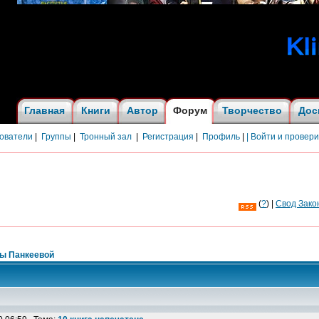
Главная
Книги
Автор
Форум
Творчество
Дос
ователи
|
Группы
|
Тронный зал
|
Регистрация
|
Профиль
|
| Войти и провер
(
?
) |
Cвод Зако
ны Панкеевой