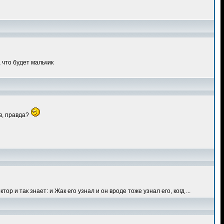
 что будет мальчик
в, правда?
ор и так знает: и Жак его узнал и он вроде тоже узнал его, когд ...