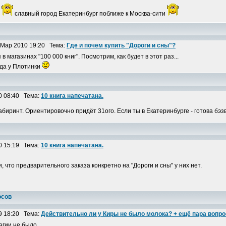
?
славный город Екатеринбург поближе к Москва-сити
Мар 2010 19:20 Тема:
Где и почем купить "Дороги и сны"?
 магазинах "100 000 книг". Посмотрим, как будет в этот раз...
ода у Плотинки
0 08:40 Тема:
10 книга напечатана.
Лабиринт. Ориентировочно придёт 31ого. Если ты в Екатеринбурге - готова бэ
0 15:19 Тема:
10 книга напечатана.
 что предварительного заказа конкретно на "Дороги и сны" у них нет.
осов
9 18:20 Тема:
Действительно ли у Киры не было молока? + ещё пара вопр
агии не было.