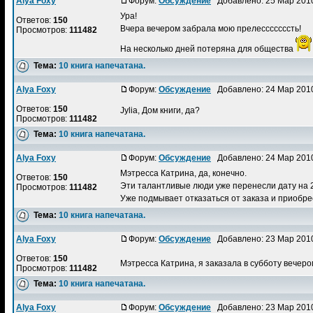
Alya Foxy
Форум:
Обсуждение
Добавлено: 25 Мар 201
Ура!
Ответов:
150
Вчера вечером забрала мою прелесссссссть!
Просмотров:
111482
На несколько дней потеряна для общества
Тема:
10 книга напечатана.
Alya Foxy
Форум:
Обсуждение
Добавлено: 24 Мар 201
Ответов:
150
Jylia, Дом книги, да?
Просмотров:
111482
Тема:
10 книга напечатана.
Alya Foxy
Форум:
Обсуждение
Добавлено: 24 Мар 201
Мэтресса Катрина, да, конечно.
Ответов:
150
Эти талантливые люди уже перенесли дату на 2
Просмотров:
111482
Уже подмывает отказаться от заказа и приобрест
Тема:
10 книга напечатана.
Alya Foxy
Форум:
Обсуждение
Добавлено: 23 Мар 201
Ответов:
150
Мэтресса Катрина, я заказала в субботу вечер
Просмотров:
111482
Тема:
10 книга напечатана.
Alya Foxy
Форум:
Обсуждение
Добавлено: 23 Мар 201