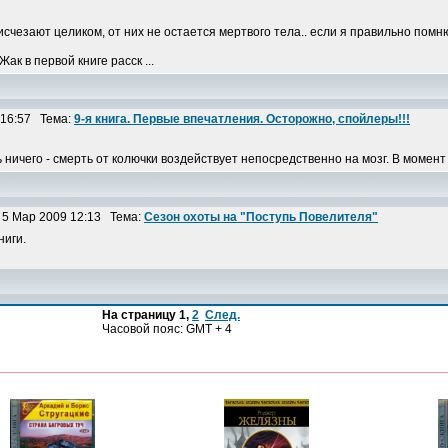
счезают целиком, от них не остается мертвого тела.. если я правильно помн
ак в первой книге расск ...
 16:57 Тема:
9-я книга. Первые впечатления. Осторожно, спойлеры!!!
ничего - смерть от колючки воздействует непосредственно на мозг. В момент 
5 Мар 2009 12:13 Тема:
Сезон охоты на "Поступь Повелителя"
ниги.
На страницу
1
,
2
След.
Часовой пояс: GMT + 4