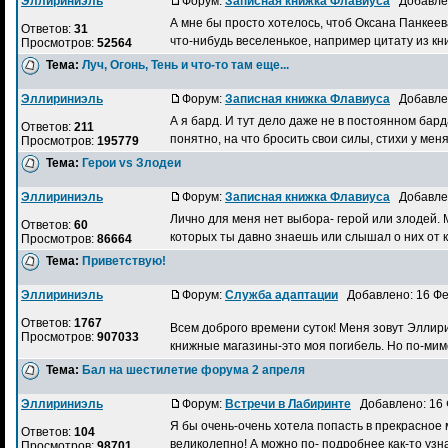
Эллириниэль
Форум:
Записная книжка Флавиуса
Добавлен
А мне бы просто хотелось, чтоб Оксана Панкеев
Ответов:
31
что-нибудь веселенькое, например цитату из книг
Просмотров:
52564
Тема:
Луч, Огонь, Тень и что-то там еще...
Эллириниэль
Форум:
Записная книжка Флавиуса
Добавлен
А я бард. И тут дело даже не в постоянном бар
Ответов:
211
понятно, на что бросить свои силы, стихи у меня
Просмотров:
195779
Тема:
Герои vs Злодеи
Эллириниэль
Форум:
Записная книжка Флавиуса
Добавлен
Лично для меня нет выбора- герой или злодей. М
Ответов:
60
которых ты давно знаешь или слышал о них от кого
Просмотров:
86664
Тема:
Приветствую!
Эллириниэль
Форум:
Служба адаптации
Добавлено: 16 Фе
Ответов:
1767
Всем доброго времени суток! Меня зовут Эллири
Просмотров:
907033
книжные магазины-это моя погибель. Но по-мимо
Тема:
Бал на шестилетие форума 2 апреля
Эллириниэль
Форум:
Встречи в Лабиринте
Добавлено: 16 
Я бы очень-очень хотела попасть в прекрасное м
Ответов:
104
великолепно! А можно по- подробнее как-то узнать, 
Просмотров:
98701