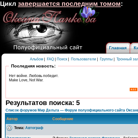
Цикл
завершается последним томом
:
Главная
К
Альбом
|
FAQ
|
Поиск
|
Пользователи
|
Группы
|
Тронный за
Последняя новость:
Нет войне. Любовь победит.
Make Love, Not War.
Результатов поиска: 5
Список форумов Мир Дельта — Форум полуофициального сайта Оксан
Автор
Сообщение
Тема:
Автограф