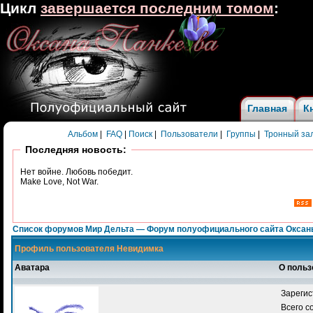
Цикл
завершается последним томом
:
Главная
К
Альбом
|
FAQ
|
Поиск
|
Пользователи
|
Группы
|
Тронный за
Последняя новость:
Нет войне. Любовь победит.
Make Love, Not War.
Список форумов Мир Дельта — Форум полуофициального сайта Оксан
Профиль пользователя Невидимка
Аватара
О польз
Зарегис
Всего 