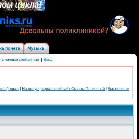
ка почета
Музыка
ить личные сообщения
|
Вход
нов Дельты
|
На полуофициальный сайт Оксаны Панкеевой
|
Все новости