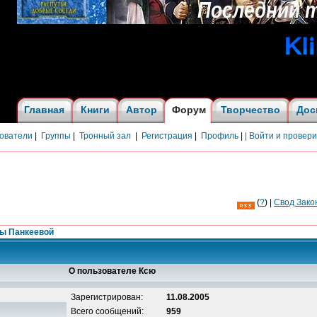
Главная
Книги
Автор
Форум
Творчество
Дос
ователи
|
Группы
|
Тронный зал
|
Регистрация
|
Профиль
|
| Войти и провер
(
?
) |
Cвод Зако
ны Панкеевой
О пользователе Ксю
Зарегистрирован:
11.08.2005
Всего сообщений:
959