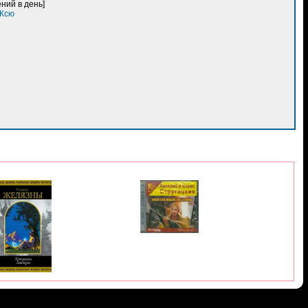
ний в день]
 Ксю