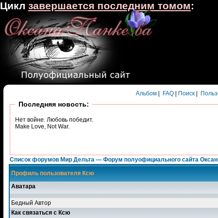
Цикл
завершается последним томом
:
Альбом
|
FAQ
|
Поиск
|
Польз
Последняя новость:
Нет войне. Любовь победит.
Make Love, Not War.
Список форумов Мир Дельта — Форум полуофициального сайта Окса
Профиль пользователя Ксю
Аватара
Бедный Автор
Как связаться с Ксю