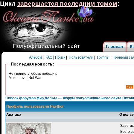
Цикл
завершается последним томом
:
Главная
К
Альбом
|
FAQ
|
Поиск
|
Пользователи
|
Группы
|
Тронный за
Последняя новость:
Нет войне. Любовь победит.
Make Love, Not War.
Список форумов Мир Дельта — Форум полуофициального сайта Оксан
Профиль пользователя Haythor
Аватара
О польз
Зарегис
Всего 