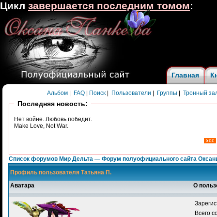
Цикл
завершается последним томом
:
Главная
К
Альбом
|
FAQ
|
Поиск
|
Пользователи
|
Группы
|
Тронный за
Последняя новость:
Нет войне. Любовь победит.
Make Love, Not War.
Список форумов Мир Дельта — Форум полуофициального сайта Оксан
Профиль пользователя Татьяна П.
Аватара
О польз
Зарегис
Всего 