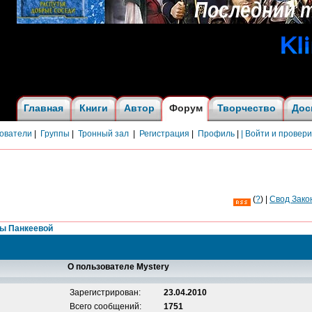
Главная
Книги
Автор
Форум
Творчество
Дос
ователи
|
Группы
|
Тронный зал
|
Регистрация
|
Профиль
|
| Войти и провер
(
?
) |
Cвод Зако
ны Панкеевой
О пользователе Mystery
Зарегистрирован:
23.04.2010
Всего сообщений:
1751