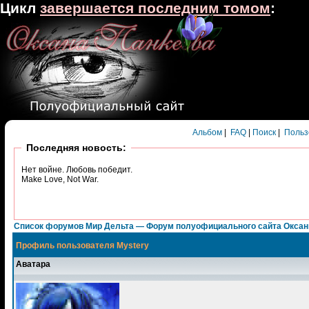
Цикл
завершается последним томом
:
Альбом
|
FAQ
|
Поиск
|
Польз
Последняя новость:
Нет войне. Любовь победит.
Make Love, Not War.
Список форумов Мир Дельта — Форум полуофициального сайта Окса
Профиль пользователя Mystery
Аватара