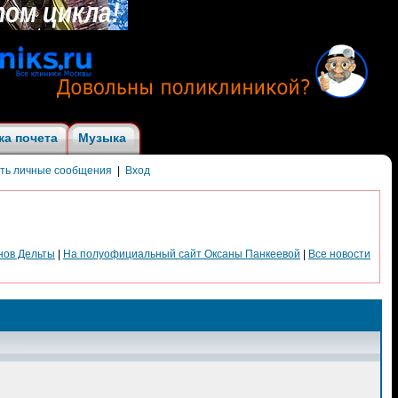
ка почета
Музыка
ить личные сообщения
|
Вход
нов Дельты
|
На полуофициальный сайт Оксаны Панкеевой
|
Все новости