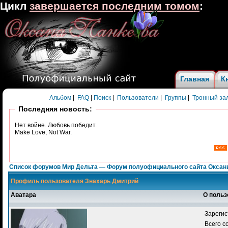
Цикл
завершается последним томом
:
Главная
К
Альбом
|
FAQ
|
Поиск
|
Пользователи
|
Группы
|
Тронный за
Последняя новость:
Нет войне. Любовь победит.
Make Love, Not War.
Список форумов Мир Дельта — Форум полуофициального сайта Оксан
Профиль пользователя Знахарь Дмитрий
Аватара
О польз
Зарегис
Всего 