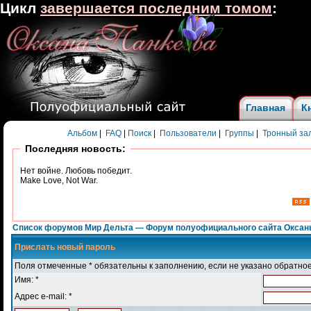
Цикл
завершается последним томом
:
Главная
К
Альбом
|
FAQ
|
Поиск
|
Пользователи
|
Группы
|
Тронный за
Последняя новость:
Нет войне. Любовь победит.
Make Love, Not War.
Список форумов Мир Дельта — Форум полуофициального сайта Оксан
Прислать новый пароль
Поля отмеченные * обязательны к заполнению, если не указано обратно
Имя: *
Адрес e-mail: *