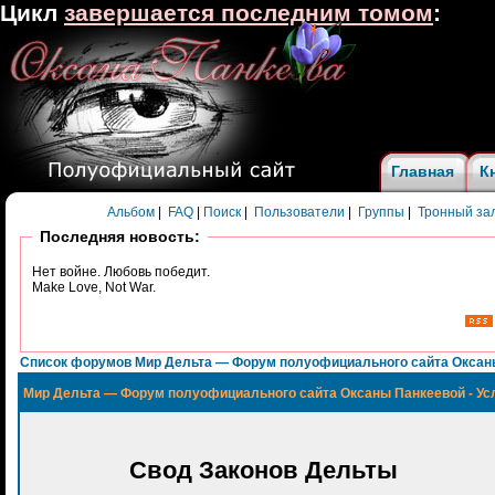
Цикл
завершается последним томом
:
Главная
К
Альбом
|
FAQ
|
Поиск
|
Пользователи
|
Группы
|
Тронный за
Последняя новость:
Нет войне. Любовь победит.
Make Love, Not War.
Список форумов Мир Дельта — Форум полуофициального сайта Оксан
Мир Дельта — Форум полуофициального сайта Оксаны Панкеевой - Ус
Свод Законов Дельты