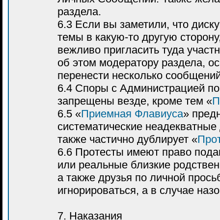
раздела.
6.3 Если вы заметили, что дис
темы в какую-то другую сторону
вежливо пригласить туда участ
об этом модератору раздела, о
перенести несколько сообщений
6.4 Споры с Администрацией п
запрещены везде, кроме тем «
П
6.5 «
Приемная Флавиуса
» пред
систематические неадекватные 
также частично дублирует «
Про
6.6 Протесты имеют право пода
или реальные близкие родственн
а также друзья по личной прос
игнорироваться, а в случае наз
7. Наказания