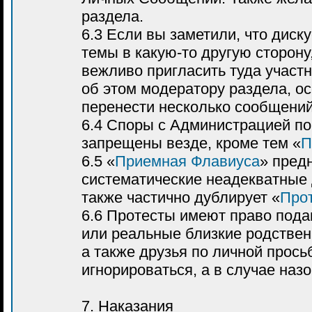
раздела.
6.3 Если вы заметили, что дис
темы в какую-то другую сторону
вежливо пригласить туда участ
об этом модератору раздела, о
перенести несколько сообщений
6.4 Споры с Администрацией п
запрещены везде, кроме тем «
П
6.5 «
Приемная Флавиуса
» пред
систематические неадекватные 
также частично дублирует «
Про
6.6 Протесты имеют право пода
или реальные близкие родственн
а также друзья по личной прос
игнорироваться, а в случае наз
7. Наказания