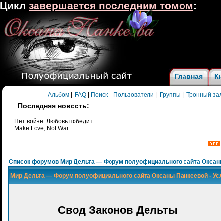
Цикл
завершается последним томом
:
Главная
К
Альбом
|
FAQ
|
Поиск
|
Пользователи
|
Группы
|
Тронный за
Последняя новость:
Нет войне. Любовь победит.
Make Love, Not War.
Список форумов Мир Дельта — Форум полуофициального сайта Оксан
Мир Дельта — Форум полуофициального сайта Оксаны Панкеевой - Ус
Свод Законов Дельты