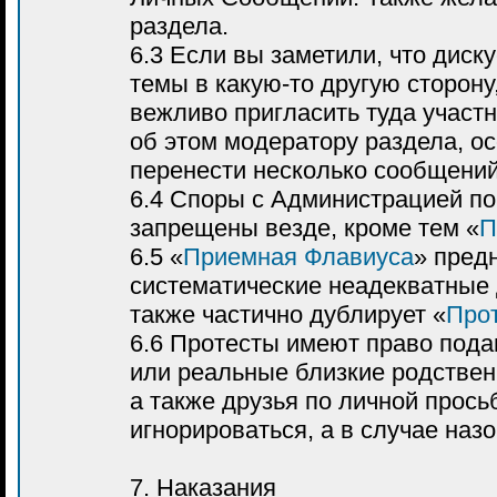
раздела.
6.3 Если вы заметили, что дис
темы в какую-то другую сторону
вежливо пригласить туда участ
об этом модератору раздела, о
перенести несколько сообщений
6.4 Споры с Администрацией п
запрещены везде, кроме тем «
П
6.5 «
Приемная Флавиуса
» пред
систематические неадекватные 
также частично дублирует «
Про
6.6 Протесты имеют право пода
или реальные близкие родственн
а также друзья по личной прос
игнорироваться, а в случае наз
7. Наказания