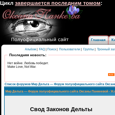
Цикл
завершается последним томом
:
Главная
К
Альбом
|
FAQ
|
Поиск
|
Пользователи
|
Группы
|
Тронный за
Последняя новость:
Нет войне. Любовь победит.
Make Love, Not War.
Список форумов Мир Дельта — Форум полуофициального сайта Оксан
Мир Дельта — Форум полуофициального сайта Оксаны Панкеевой - Ус
Свод Законов Дельты