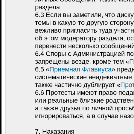
раздела.
6.3 Если вы заметили, что дис
темы в какую-то другую сторону
вежливо пригласить туда участ
об этом модератору раздела, о
перенести несколько сообщений
6.4 Споры с Администрацией п
запрещены везде, кроме тем «
П
6.5 «
Приемная Флавиуса
» пред
систематические неадекватные 
также частично дублирует «
Про
6.6 Протесты имеют право пода
или реальные близкие родственн
а также друзья по личной прос
игнорироваться, а в случае наз
7. Наказания