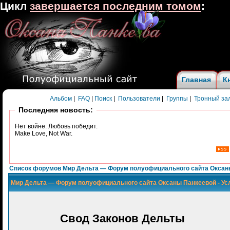
Цикл
завершается последним томом
:
Главная
К
Альбом
|
FAQ
|
Поиск
|
Пользователи
|
Группы
|
Тронный за
Последняя новость:
Нет войне. Любовь победит.
Make Love, Not War.
Список форумов Мир Дельта — Форум полуофициального сайта Оксан
Мир Дельта — Форум полуофициального сайта Оксаны Панкеевой - Ус
Свод Законов Дельты