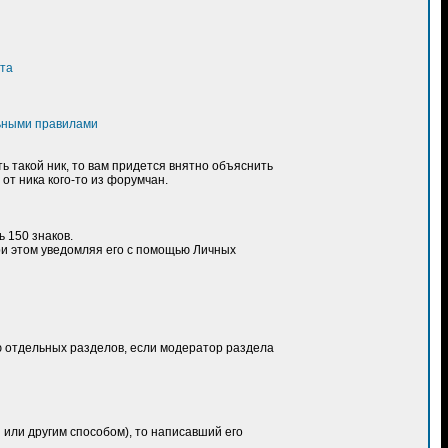
та
ьными правилами
ь такой ник, то вам придется внятно объяснить
от ника кого-то из форумчан.
ь 150 знаков.
ри этом уведомляя его с помощью Личных
ю отдельных разделов, если модератор раздела
 или другим способом), то написавший его