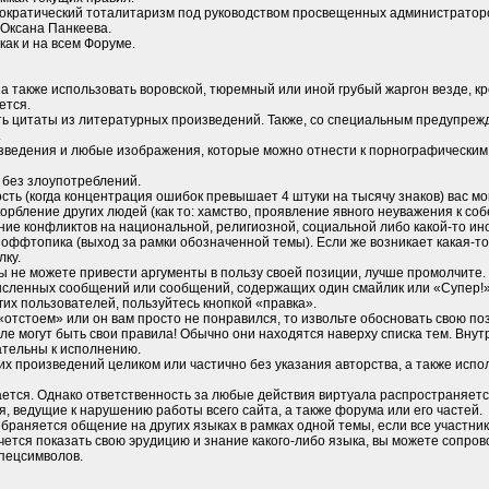
ократический тоталитаризм под руководством просвещенных администратор
 Оксана Панкеева.
как и на всем Форуме.
а также использовать воровской, тюремный или иной грубый жаргон везде, к
ется.
ть цитаты из литературных произведений. Также, со специальным предупреж
.
оизведения и любые изображения, которые можно отнести к порнографическим
о без злоупотреблений.
ость (когда концентрация ошибок превышает 4 штуки на тысячу знаков) вас 
бление других людей (как то: хамство, проявление явного неуважения к собе
ие конфликтов на национальной, религиозной, социальной либо какой-то ино
оффтопика (выход за рамки обозначенной темы). Если же возникает какая-то 
лку.
 вы не можете привести аргументы в пользу своей позиции, лучше промолчите.
ысленных сообщений или сообщений, содержащих один смайлик или «Супер!»,
гих пользователей, пользуйтесь кнопкой «правка».
 «отстоем» или он вам просто не понравился, то извольте обосновать свою по
е могут быть свои правила! Обычно они находятся наверху списка тем. Внут
ательны к исполнению.
жих произведений целиком или частично без указания авторства, а также исп
ется. Однако ответственность за любые действия виртуала распространяется
, ведущие к нарушению работы всего сайта, а также форума или его частей.
браняется общение на других языках в рамках одной темы, если все участни
чется показать свою эрудицию и знание какого-либо языка, вы можете сопров
пецсимволов.