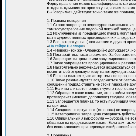
Форму правления можно квалифицировать как дем
отодрать администраторов за уши, является сама
В «Говорилке» действуют точно такие же правила, 
1. Правила поведения
1.1 Строго запрещено нецензурно высказываться, 
там злоупотребление подобной лексикой запреща
1.2 Исключением из предыдущего пункта могут бы
мат в художественных произведениях и анекдотах
1.3 Все литературные (поэтические и другие) пр
«
На сейфе Шеллара
».
1.4 «Новояз» (он же «Олбанский») допускается, н
1.5 Постарайтесь писать грамотно. За безграмотн
1.6 Запрещается прямое или завуалированное оскор
1.7 Также запрещается провоцирование и разжиган
1.8 Настоятельно рекомендуется воздержаться от 
посвятить ей отдельную тему, на которую дать ссы
1.9 Если вы считаете, что автор темы не прав, но
1.10 Также рекомендуется воздержаться от бессм
сообщений подряд ставить не стоит: уважайте дру
1.11 Если вы считаете предмет чужого творчества
1.12 Обращаем ваше внимание, что в любом раздел
противоречат (меняют, дополняют) текущие, обяз
1.13 Запрещается плагиат, то есть публикация чу
на оригинал.
1.14 Создание «виртуалов» («клонов») не запреща
1.15 Категорически запрещено совершать действия
1.16 Официальный язык форума — русский. Не воз
общаться на предлагаемом языке. Если вам так хо
без использования при переводе изображений и с
2. Поощрения