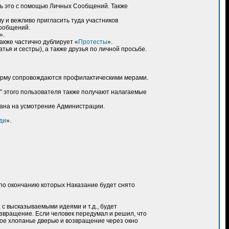
ть это с помощью Личных Сообщений. Также
му и вежливо пригласить туда участников
сообщений.
».
акже частично дублирует «
Протесты
».
ья и сестры), а также друзья по личной просьбе.
Скорму сопровождаются профилактическими мерами.
ы" этого пользователя также получают налагаемые
 бана на усмотрение Администрации.
ди
».
 по окончанию которых Наказание будет снято
 с высказываемыми идеями и т.д., будет
звращение. Если человек передумал и решил, что
кое хлопанье дверью и возвращение через окно