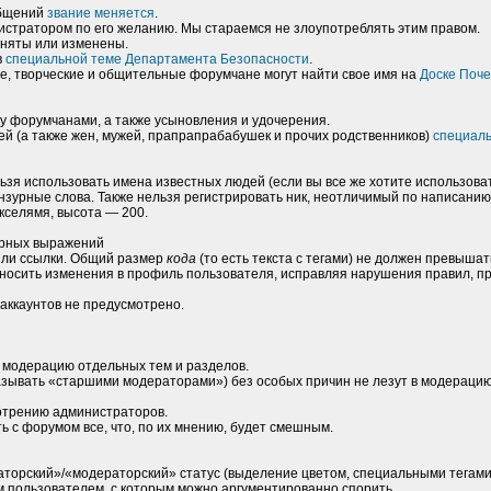
общений
звание меняется
.
стратором по его желанию. Мы стараемся не злоупотреблять этим правом.
 сняты или изменены.
в
специальной теме Департамента Безопасности
.
е, творческие и общительные форумчане могут найти свое имя на
Доске Поче
у форумчанами, а также усыновления и удочерения.
ей (а также жен, мужей, прапрапрабабушек и прочих родственников)
специал
льзя использовать имена известных людей (если вы все же хотите использоват
нзурные слова. Также нельзя регистрировать ник, неотличимый по написанию 
кселямя, высота — 200.
урных выражений
/или ссылки. Общий размер
кода
(то есть текста с тегами) не должен превышат
носить изменения в профиль пользователя, исправляя нарушения правил, п
аккаунтов не предусмотрено.
в модерацию отдельных тем и разделов.
азывать «старшими модераторами») без особых причин не лезут в модераци
отрению администраторов.
 с форумом все, что, по их мнению, будет смешным.
аторский»/«модераторский» статус (выделение цветом, специальными тегами
 пользователем, с которым можно аргументированно спорить.