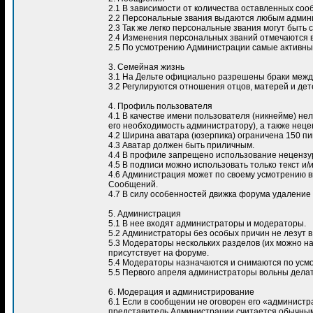
2.1 В зависимости от количества оставленных со
2.2 Персональные звания выдаются любым админи
2.3 Так же легко персональные звания могут быть
2.4 Изменения персональных званий отмечаются 
2.5 По усмотрению Администрации самые активны
3. Семейная жизнь
3.1 На Дельте официально разрешены браки межд
3.2 Регулируются отношения отцов, матерей и дет
4. Профиль пользователя
4.1 В качестве имени пользователя (никнейме) не
его необходимость администратору), а также неце
4.2 Ширина аватара (юзерпика) ограничена 150 пи
4.3 Аватар должен быть приличным.
4.4 В профиле запрещено использование неценз
4.5 В подписи можно использовать только текст и
4.6 Администрация может по своему усмотрению в
Сообщений.
4.7 В силу особенностей движка форума удаление 
5. Администрация
5.1 В нее входят администраторы и модераторы.
5.2 Администраторы без особых причин не лезут 
5.3 Модераторы нескольких разделов (их можно н
присутствует на форуме.
5.4 Модераторы назначаются и снимаются по усм
5.5 Первого апреля администраторы вольны делать
6. Модерация и администрирование
6.1 Если в сообщении не оговорен его «администр
представитель Администрации считается обычным