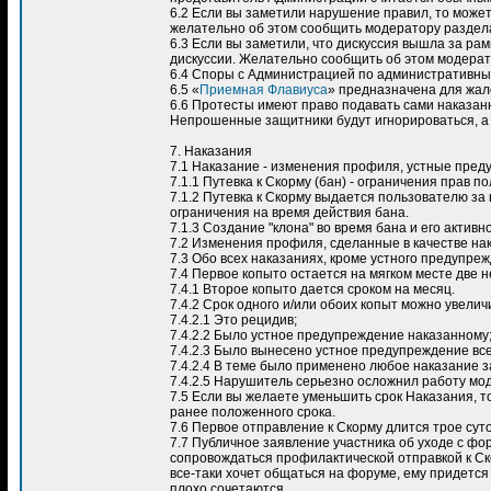
6.2 Если вы заметили нарушение правил, то може
желательно об этом сообщить модератору раздел
6.3 Если вы заметили, что дискуссия вышла за рам
дискуссии. Желательно сообщить об этом модерат
6.4 Споры с Администрацией по административны
6.5 «
Приемная Флавиуса
» предназначена для жало
6.6 Протесты имеют право подавать сами наказанн
Непрошенные защитники будут игнорироваться, а 
7. Наказания
7.1 Наказание - изменения профиля, устные пред
7.1.1 Путевка к Скорму (бан) - ограничения прав 
7.1.2 Путевка к Скорму выдается пользователю за
ограничения на время действия бана.
7.1.3 Создание "клона" во время бана и его акти
7.2 Изменения профиля, сделанные в качестве нак
7.3 Обо всех наказаниях, кроме устного предупре
7.4 Первое копыто остается на мягком месте две н
7.4.1 Второе копыто дается сроком на месяц.
7.4.2 Срок одного и/или обоих копыт можно увелич
7.4.2.1 Это рецидив;
7.4.2.2 Было устное предупреждение наказанному
7.4.2.3 Было вынесено устное предупреждение все
7.4.2.4 В теме было применено любое наказание 
7.4.2.5 Нарушитель серьезно осложнил работу мо
7.5 Если вы желаете уменьшить срок Наказания, 
ранее положенного срока.
7.6 Первое отправление к Скорму длится трое су
7.7 Публичное заявление участника об уходе с фо
сопровождаться профилактической отправкой к Ск
все-таки хочет общаться на форуме, ему придется
плохо сочетаются.