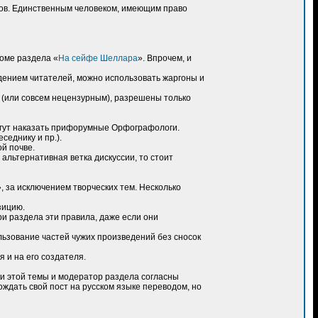
ов. Единственным человеком, имеющим право
роме раздела «
На сейфе Шеллара
». Впрочем, и
дением читателей, можно использовать жаргоны и
 (или совсем нецензурным), разрешены только
могут наказать прифорумные Орфографологи.
седнику и пр.).
й почве.
альтернативная ветка дискуссии, то стоит
 за исключением творческих тем. Несколько
зицию.
ри раздела эти правила, даже если они
ользование частей чужих произведений без сносок
 и на его создателя.
ки этой темы и модератор раздела согласны
ождать свой пост на русском языке переводом, но