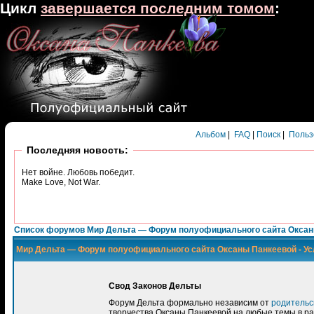
Цикл
завершается последним томом
:
Альбом
|
FAQ
|
Поиск
|
Польз
Последняя новость:
Нет войне. Любовь победит.
Make Love, Not War.
Список форумов Мир Дельта — Форум полуофициального сайта Окса
Мир Дельта — Форум полуофициального сайта Оксаны Панкеевой - Ус
Свод Законов Дельты
Форум Дельта формально независим от
родительс
творчества Оксаны Панкеевой на любые темы в ра