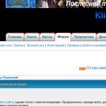
Главная
Книги
Автор
Форум
Творчество
Дос
ователи
|
Группы
|
Тронный зал
|
Регистрация
|
Профиль
|
| Войти и провер
(
?
) |
Cвод Зако
ны Панкеевой
ловия регистрации
кого сайта
, однако тесно с ним интегрирован. Предназначен, прежде всего, 
мках текущих правил.