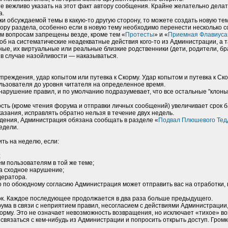
те вежливо указать на этот факт автору сообщения. Крайне желательно дела
а.
ки обсуждаемой темы в какую-то другую сторону, то можете создать новую те
ору раздела, особенно если в новую тему необходимо перенести несколько 
м вопросам запрещены везде, кроме тем «
Протесты
» и «
Приемная Флавиуса
б на систематические неадекватные действия кого-то из Администрации, а т
ые, их виртуальные или реальные близкие родственники (дети, родители, брат
в случае назойливости — наказываться.
упреждения, удар копытом или путевка к Скорму. Удар копытом и путевка к 
пользователя до уровня читателя на определенное время.
 нарушение правил, и по умолчанию подразумевает, что все остальные "клон
вность (кроме чтения форума и отправки личных сообщений) увеличивает срок
азания, исправлять обратно нельзя в течение двух недель.
ждения, Администрация обязана сообщать в разделе «
Подвал Плюшевого Тед
едели.
ить на неделю, если:
;
м пользователям в той же теме;
за сходное нарушение;
дератора.
то по обоюдному согласию Администрация может отправить вас на отработки,
ток. Каждое последующее продолжается в два раза больше предыдущего.
рума в связи с неприятием правил, несогласием с действиями Администрации,
орму. Это не означает невозможность возвращения, но исключает «тихое» во
 связаться с кем-нибудь из Администрации и попросить открыть доступ. Гром