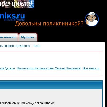
ка почета
Музыка
ить личные сообщения
|
Вход
нов Дельты
|
На полуофициальный сайт Оксаны Панкеевой
|
Все новости
для живого общения между поклонниками