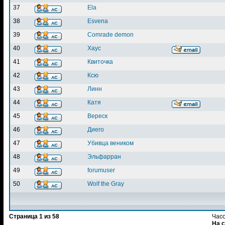
37
Ela
38
Esvena
39
Comrade demon
40
Хаус
41
Квиточка
42
Ксю
43
Линн
44
Катя
45
Вереск
46
Диего
47
Убивца веником
48
Эльфарран
49
forumuser
50
Wolf the Gray
Страница
1
из
58
Часо
На 