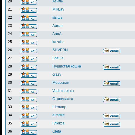
20
Азиль_
21
MikLav
22
мышь
23
Айкон
24
AnnA
25
kazabe
26
SILVERN
27
Глаша
28
Пушистая кошка
29
crazy
30
Морриган
31
Vadim Lejnin
32
Станислава
33
Шеллар
34
alramie
35
Глюкса
36
Glefa