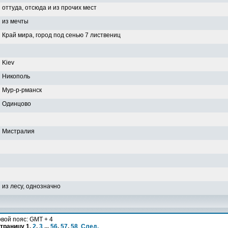
оттуда, отсюда и из прочих мест
из мечты
Край мира, город под сенью 7 листвениц
Kiev
Никополь
Мур-р-рманск
Одинцово
Мистралия
из лесу, однозначно
вой пояс: GMT + 4
страницу
1
,
2
,
3
...
56
,
57
,
58
След.