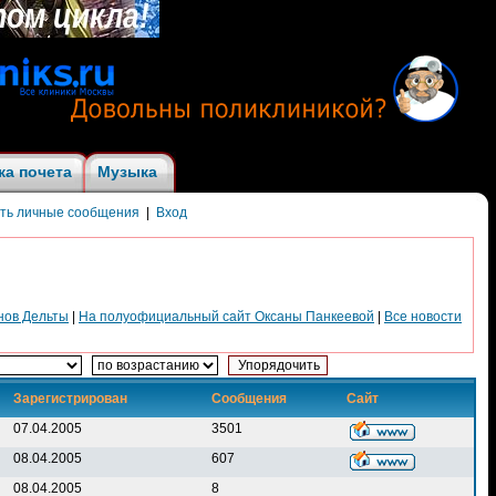
ка почета
Музыка
ить личные сообщения
|
Вход
нов Дельты
|
На полуофициальный сайт Оксаны Панкеевой
|
Все новости
Зарегистрирован
Сообщения
Сайт
07.04.2005
3501
08.04.2005
607
08.04.2005
8