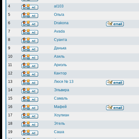
4
al103
5
Ольга
6
Drakona
7
Avada
8
Суанта
9
Данька
10
Азиль
11
Ариэль
12
Кантор
13
Люся № 13
14
Эльвира
15
Самаль
16
Мафей
17
Хоулиан
18
Этель
19
Саша