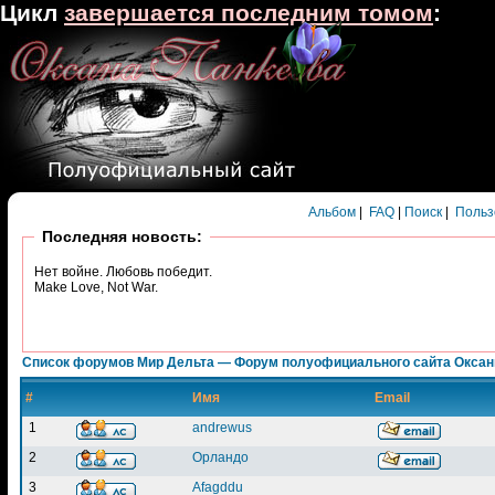
Цикл
завершается последним томом
:
Альбом
|
FAQ
|
Поиск
|
Польз
Последняя новость:
Нет войне. Любовь победит.
Make Love, Not War.
Список форумов Мир Дельта — Форум полуофициального сайта Окса
#
Имя
Email
1
andrewus
2
Орландо
3
Afagddu