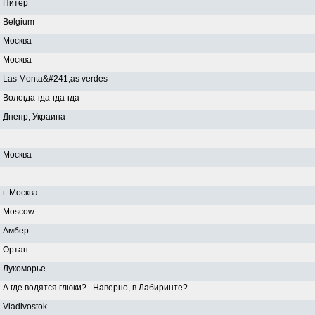
Питер
Belgium
Москва
Москва
Las Monta&#241;as verdes
Вологда-гда-гда-гда
Днепр, Украина
Москва
г. Москва
Moscow
Амбер
Ортан
Лукоморье
А где водятся глюки?.. Наверно, в Лабиринте?...
Vladivostok