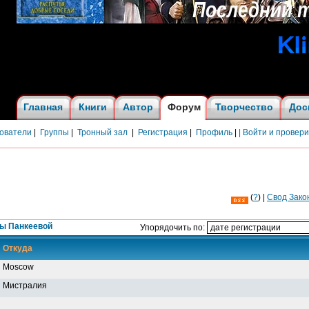
Главная
Книги
Автор
Форум
Творчество
Дос
ователи
|
Группы
|
Тронный зал
|
Регистрация
|
Профиль
|
| Войти и провер
(
?
) |
Cвод Зако
ны Панкеевой
Упорядочить по:
Откуда
Moscow
Мистралия