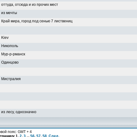
оттуда, отсюда и из прочих мест
из мечты
Край мира, город под сенью 7 листвениц
Kiev
Никополь
Мур-р-рманск
Одинцово
Мистралия
из лесу, однозначно
вой пояс: GMT + 4
страницу
1
,
2
,
3
...
56
,
57
,
58
След.