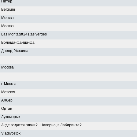
Питер
Belgium
Москва
Москва
Las Monta&#241;as verdes
Вологда-гда-гда-гда
Днепр, Украина
Москва
г. Москва
Moscow
Амбер
Ортан
Лукоморье
А где водятся глюки?.. Наверно, в Лабиринте?...
Vladivostok