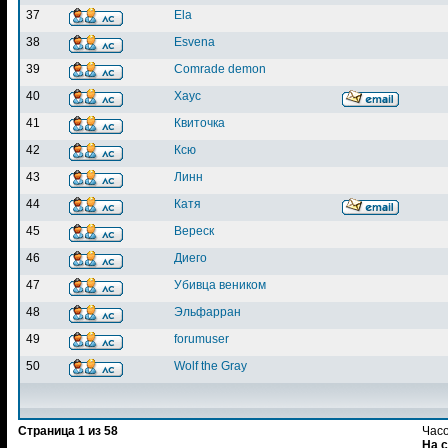
37
Ela
38
Esvena
39
Comrade demon
40
Хаус
41
Квиточка
42
Ксю
43
Линн
44
Катя
45
Вереск
46
Диего
47
Убивца веником
48
Эльфарран
49
forumuser
50
Wolf the Gray
Страница
1
из
58
Часо
На 