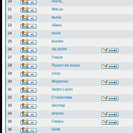
20
Азиль_
21
MikLav
22
мышь
23
Айкон
24
AnnA
25
kazabe
26
SILVERN
27
Глаша
28
Пушистая кошка
29
crazy
30
Морриган
31
Vadim Lejnin
32
Станислава
33
Шеллар
34
alramie
35
Глюкса
36
Glefa