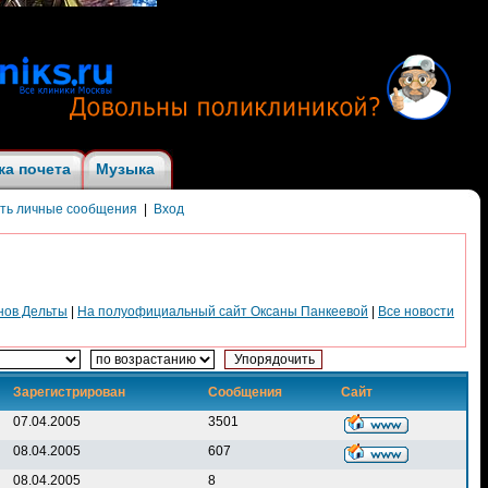
ка почета
Музыка
ить личные сообщения
|
Вход
нов Дельты
|
На полуофициальный сайт Оксаны Панкеевой
|
Все новости
Зарегистрирован
Сообщения
Сайт
07.04.2005
3501
08.04.2005
607
08.04.2005
8