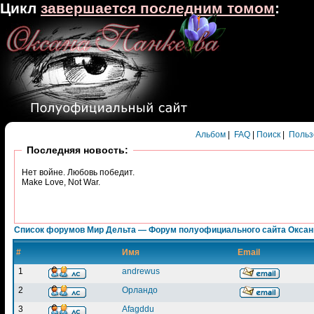
Цикл
завершается последним томом
:
Альбом
|
FAQ
|
Поиск
|
Польз
Последняя новость:
Нет войне. Любовь победит.
Make Love, Not War.
Список форумов Мир Дельта — Форум полуофициального сайта Окса
#
Имя
Email
1
andrewus
2
Орландо
3
Afagddu