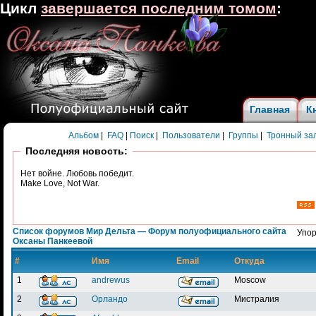
Цикл
завершается последним томом
:
Главная
К
Альбом
|
FAQ
|
Поиск
|
Пользователи
|
Группы
|
Тронный за
Последняя новость:
Нет войне. Любовь победит.
Make Love, Not War.
Список форумов Мир Дельта — Форум полуофициального сайта
Упор
Оксаны Панкеевой
#
Имя
Email
Откуда
1
andrewus
Moscow
2
Орландо
Мистралия