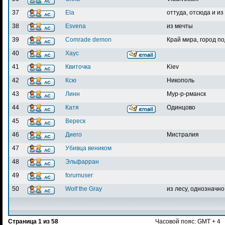
37
Ela
оттуда, отсюда и из
38
Esvena
из мечты
39
Comrade demon
Край мира, город п
40
Хаус
41
Квиточка
Kiev
42
Ксю
Никополь
43
Линн
Мур-р-рманск
44
Катя
Одинцово
45
Вереск
46
Диего
Мистралия
47
Убивца веником
48
Эльфарран
49
forumuser
50
Wolf the Gray
из лесу, однозначно
Страница
1
из
58
Часовой пояс: GMT + 4