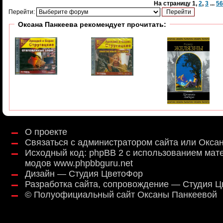
На страницу
1
,
2
,
3
...
56
Перейти:
Оксана Панкеева рекомендует прочитать:
О проекте
Связаться с администратором сайта или Окса
Исходный код:
phpBB 2
с использованием мат
модов
www.phpbbguru.net
Дизайн — Студия ЦветоФор
Разработка сайта, сопровождение — Студия 
©
Полуофициальный сайт Оксаны Панкеевой