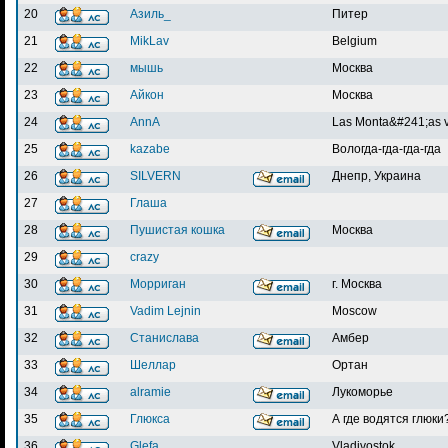
20
Азиль_
Питер
21
MikLav
Belgium
22
мышь
Москва
23
Айкон
Москва
24
AnnA
Las Monta&#241;as 
25
kazabe
Вологда-гда-гда-гда
26
SILVERN
Днепр, Украина
27
Глаша
28
Пушистая кошка
Москва
29
crazy
30
Морриган
г. Москва
31
Vadim Lejnin
Moscow
32
Станислава
Амбер
33
Шеллар
Ортан
34
alramie
Лукоморье
35
Глюкса
А где водятся глюки?
36
Glefa
Vladivostok