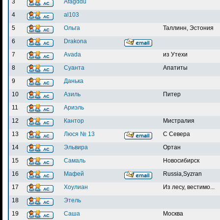
3
Afagddu
4
al103
5
Ольга
Таллинн, Эстония
6
Drakona
7
Avada
из Утехи
8
Суанта
Апатиты
9
Данька
10
Азиль
Питер
11
Ариэль
12
Кантор
Мистралия
13
Люся № 13
С Севера
14
Эльвира
Ортан
15
Самаль
Новосибирск
16
Мафей
Russia,Syzran
17
Хоулиан
Из лесу, вестимо...
18
Этель
19
Саша
Москва