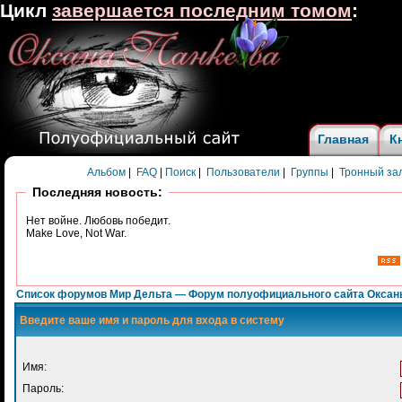
Цикл
завершается последним томом
:
Главная
К
Альбом
|
FAQ
|
Поиск
|
Пользователи
|
Группы
|
Тронный за
Последняя новость:
Нет войне. Любовь победит.
Make Love, Not War.
Список форумов Мир Дельта — Форум полуофициального сайта Оксан
Введите ваше имя и пароль для входа в систему
Имя:
Пароль: