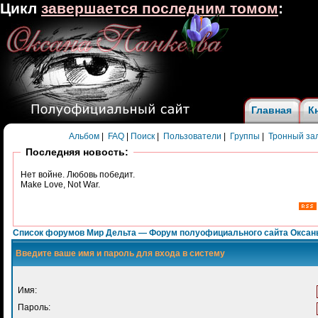
Цикл
завершается последним томом
:
Главная
К
Альбом
|
FAQ
|
Поиск
|
Пользователи
|
Группы
|
Тронный за
Последняя новость:
Нет войне. Любовь победит.
Make Love, Not War.
Список форумов Мир Дельта — Форум полуофициального сайта Оксан
Введите ваше имя и пароль для входа в систему
Имя:
Пароль: