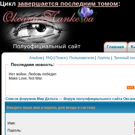
Цикл
завершается последним томом
:
Главная
К
Альбом
|
FAQ
|
Поиск
|
Пользователи
|
Группы
|
Тронный за
Последняя новость:
Нет войне. Любовь победит.
Make Love, Not War.
Список форумов Мир Дельта — Форум полуофициального сайта Оксан
Введите ваше имя и пароль для входа в систему
Имя:
Пароль: