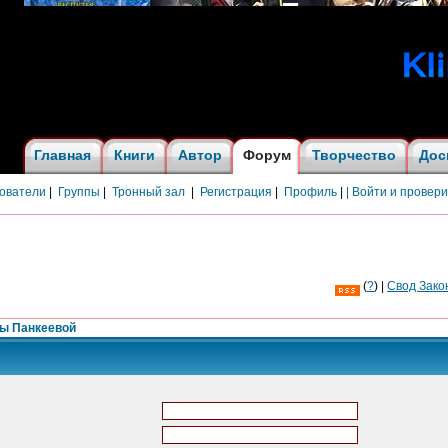
Главная
Книги
Автор
Форум
Творчество
Дос
ователи
|
Группы
|
Тронный зал
|
Регистрация
|
Профиль
|
| Войти и провер
(
?
) |
Cвод Зако
ны Панкеевой