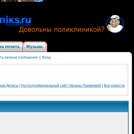
ка почета
Музыка
ить личные сообщения
|
Вход
нов Дельты
|
На полуофициальный сайт Оксаны Панкеевой
|
Все новости