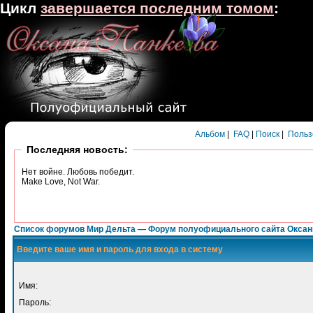
Цикл
завершается последним томом
:
Альбом
|
FAQ
|
Поиск
|
Польз
Последняя новость:
Нет войне. Любовь победит.
Make Love, Not War.
Список форумов Мир Дельта — Форум полуофициального сайта Окса
Введите ваше имя и пароль для входа в систему
Имя:
Пароль: