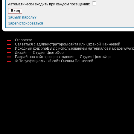
Автоматически входить при каждом посещении:
Забыли пароль?
Зарегистрироваться
О проекте
Связаться с администратором сайта или Оксаной Панкеевой
Исходный код:
phpBB 2
с использованием материалов и модов
www.p
Дизайн — Студия ЦветоФор
Разработка сайта, сопровождение — Студия ЦветоФор
©
Полуофициальный сайт Оксаны Панкеевой