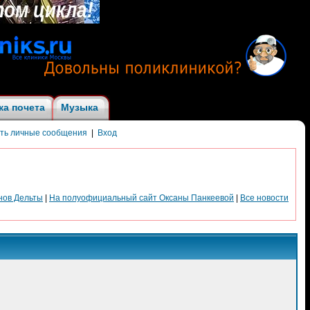
ка почета
Музыка
ить личные сообщения
|
Вход
нов Дельты
|
На полуофициальный сайт Оксаны Панкеевой
|
Все новости