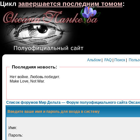
Цикл
завершается последним томом
:
Альбом
|
FAQ
|
Поиск
|
Польз
Последняя новость:
Нет войне. Любовь победит.
Make Love, Not War.
Список форумов Мир Дельта — Форум полуофициального сайта Окса
Введите ваше имя и пароль для входа в систему
Имя:
Пароль: