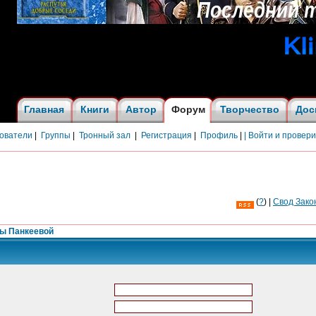
Главная
Книги
Автор
Форум
Творчество
Дос
ователи
|
Группы
|
Тронный зал
|
Регистрация
|
Профиль
|
| Войти и провер
(
?
) |
Cвод Зако
ны Панкеевой