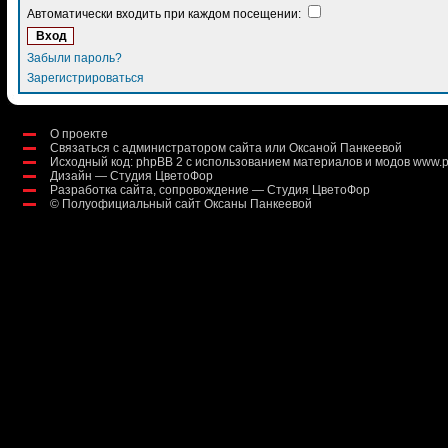
Автоматически входить при каждом посещении:
Забыли пароль?
Зарегистрироваться
О проекте
Связаться с администратором сайта или Оксаной Панкеевой
Исходный код:
phpBB 2
с использованием материалов и модов
www.p
Дизайн — Студия ЦветоФор
Разработка сайта, сопровождение — Студия ЦветоФор
©
Полуофициальный сайт Оксаны Панкеевой