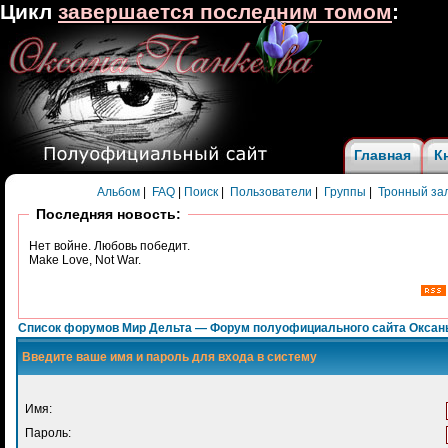
Цикл
завершается последним томом
:
Главная
К
Альбом
|
FAQ
|
Поиск
|
Пользователи
|
Группы
|
Тронный за
Последняя новость:
Нет войне. Любовь победит.
Make Love, Not War.
Список форумов Мир Дельта — Форум полуофициального сайта Оксан
Введите ваше имя и пароль для входа в систему
Имя:
Пароль: