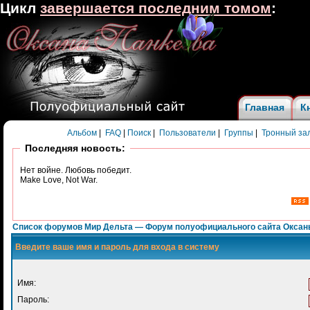
Цикл
завершается последним томом
:
Главная
К
Альбом
|
FAQ
|
Поиск
|
Пользователи
|
Группы
|
Тронный за
Последняя новость:
Нет войне. Любовь победит.
Make Love, Not War.
Список форумов Мир Дельта — Форум полуофициального сайта Оксан
Введите ваше имя и пароль для входа в систему
Имя:
Пароль: