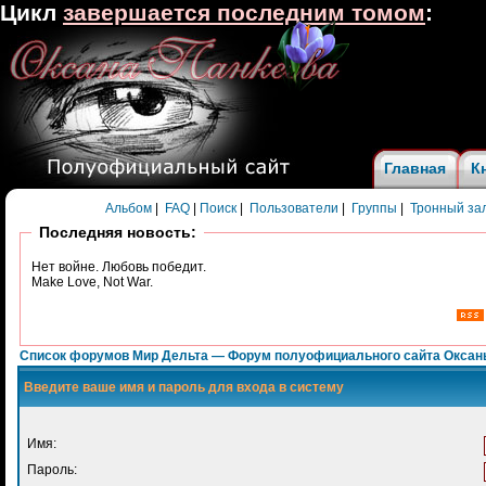
Цикл
завершается последним томом
:
Главная
К
Альбом
|
FAQ
|
Поиск
|
Пользователи
|
Группы
|
Тронный за
Последняя новость:
Нет войне. Любовь победит.
Make Love, Not War.
Список форумов Мир Дельта — Форум полуофициального сайта Оксан
Введите ваше имя и пароль для входа в систему
Имя:
Пароль: