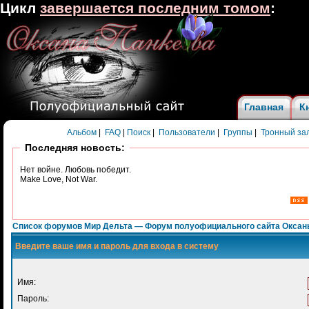
Цикл
завершается последним томом
:
Главная
К
Альбом
|
FAQ
|
Поиск
|
Пользователи
|
Группы
|
Тронный за
Последняя новость:
Нет войне. Любовь победит.
Make Love, Not War.
Список форумов Мир Дельта — Форум полуофициального сайта Оксан
Введите ваше имя и пароль для входа в систему
Имя:
Пароль: