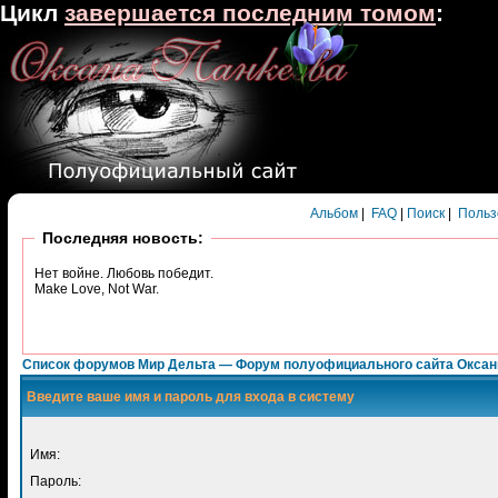
Цикл
завершается последним томом
:
Альбом
|
FAQ
|
Поиск
|
Польз
Последняя новость:
Нет войне. Любовь победит.
Make Love, Not War.
Список форумов Мир Дельта — Форум полуофициального сайта Окса
Введите ваше имя и пароль для входа в систему
Имя:
Пароль: