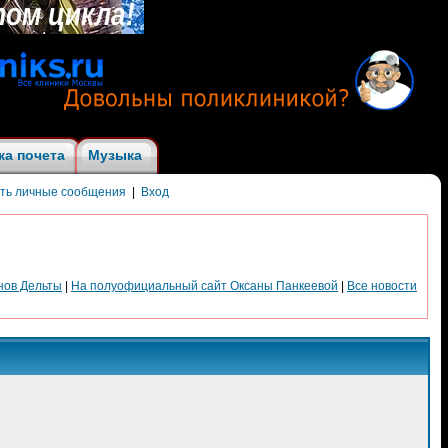
ка почета
Музыка
ить личные сообщения
|
Вход
нов Дельты
|
На полуофициальный сайт Оксаны Панкеевой
|
Все новости