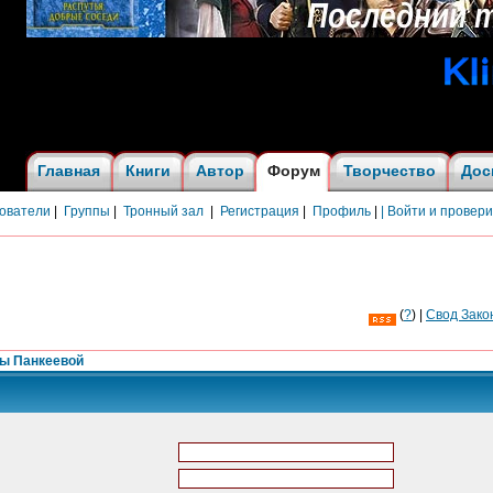
Главная
Книги
Автор
Форум
Творчество
Дос
ователи
|
Группы
|
Тронный зал
|
Регистрация
|
Профиль
|
| Войти и провер
(
?
) |
Cвод Зако
ны Панкеевой