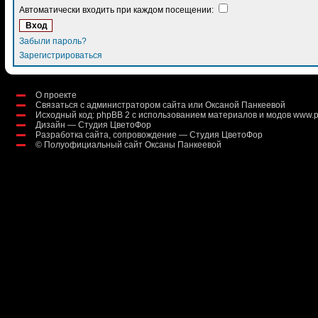
Автоматически входить при каждом посещении:
Забыли пароль?
Зарегистрироваться
О проекте
Связаться с администратором сайта или Оксаной Панкеевой
Исходный код:
phpBB 2
с использованием материалов и модов
www.p
Дизайн — Студия ЦветоФор
Разработка сайта, сопровождение — Студия ЦветоФор
©
Полуофициальный сайт Оксаны Панкеевой