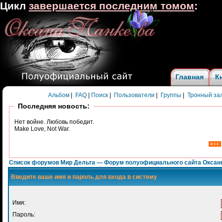
Цикл
завершается последним томом
:
Главная
К
Альбом
|
FAQ
|
Поиск
|
Пользователи
|
Группы
|
Тронный за
Последняя новость:
Нет войне. Любовь победит.
Make Love, Not War.
Список форумов Мир Дельта — Форум полуофициального сайта Оксан
Введите ваше имя и пароль для входа в систему
Имя:
Пароль: