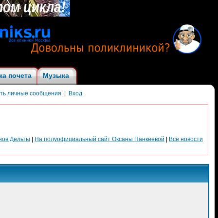
ка почета
Музыка
ить личные сообщения
|
Вход
нов Дельты
|
На полуофициальный сайт Оксаны Панкеевой
|
Все новости