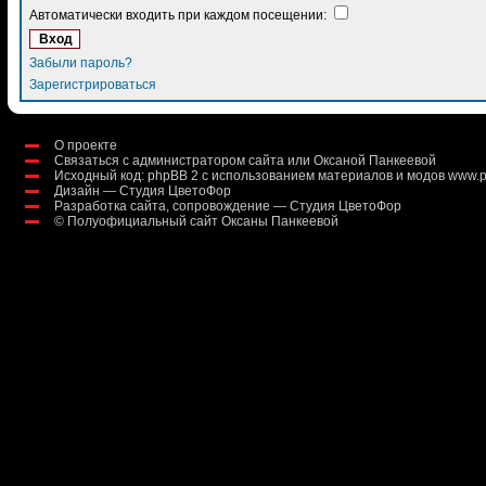
Автоматически входить при каждом посещении:
Забыли пароль?
Зарегистрироваться
О проекте
Связаться с администратором сайта или Оксаной Панкеевой
Исходный код:
phpBB 2
с использованием материалов и модов
www.p
Дизайн — Студия ЦветоФор
Разработка сайта, сопровождение — Студия ЦветоФор
©
Полуофициальный сайт Оксаны Панкеевой