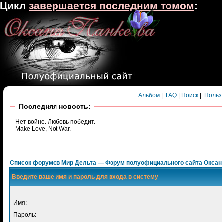
Цикл
завершается последним томом
:
Альбом
|
FAQ
|
Поиск
|
Польз
Последняя новость:
Нет войне. Любовь победит.
Make Love, Not War.
Список форумов Мир Дельта — Форум полуофициального сайта Окса
Введите ваше имя и пароль для входа в систему
Имя:
Пароль: