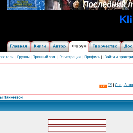
Главная
Книги
Автор
Форум
Творчество
Дос
ователи
|
Группы
|
Тронный зал
|
Регистрация
|
Профиль
|
| Войти и провер
(
?
) |
Cвод Зако
ны Панкеевой