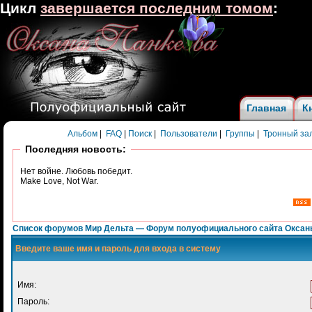
Цикл
завершается последним томом
:
Главная
К
Альбом
|
FAQ
|
Поиск
|
Пользователи
|
Группы
|
Тронный за
Последняя новость:
Нет войне. Любовь победит.
Make Love, Not War.
Список форумов Мир Дельта — Форум полуофициального сайта Оксан
Введите ваше имя и пароль для входа в систему
Имя:
Пароль: