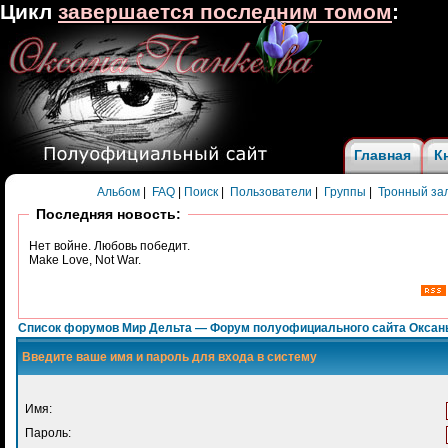
Цикл
завершается последним томом
:
Главная
К
Альбом
|
FAQ
|
Поиск
|
Пользователи
|
Группы
|
Тронный за
Последняя новость:
Нет войне. Любовь победит.
Make Love, Not War.
Список форумов Мир Дельта — Форум полуофициального сайта Оксан
Введите ваше имя и пароль для входа в систему
Имя:
Пароль: