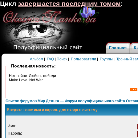
Цикл
завершается последним томом
:
Главная
К
Альбом
|
FAQ
|
Поиск
|
Пользователи
|
Группы
|
Тронный за
Последняя новость:
Нет войне. Любовь победит.
Make Love, Not War.
Список форумов Мир Дельта — Форум полуофициального сайта Оксан
Введите ваше имя и пароль для входа в систему
Имя:
Пароль: