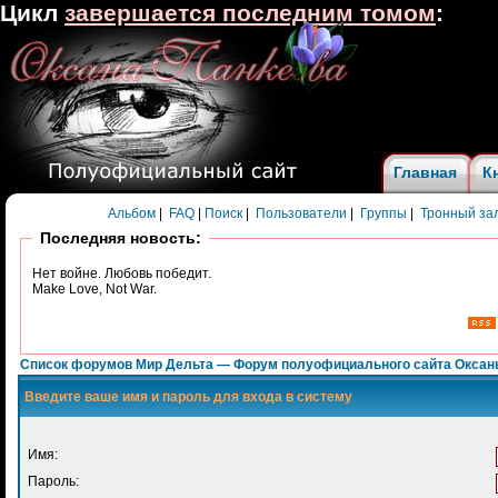
Цикл
завершается последним томом
:
Главная
К
Альбом
|
FAQ
|
Поиск
|
Пользователи
|
Группы
|
Тронный за
Последняя новость:
Нет войне. Любовь победит.
Make Love, Not War.
Список форумов Мир Дельта — Форум полуофициального сайта Оксан
Введите ваше имя и пароль для входа в систему
Имя:
Пароль: