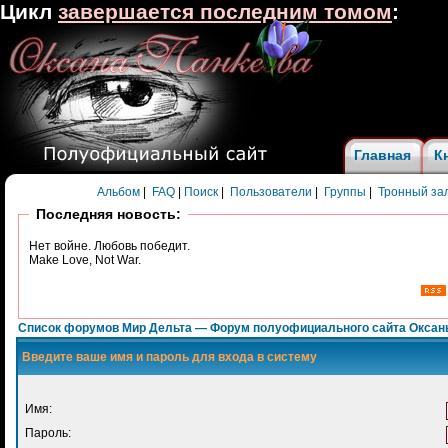
Цикл
завершается последним томом
:
Главная
К
Альбом
|
FAQ
|
Поиск
|
Пользователи
|
Группы
|
Тронный за
Последняя новость:
Нет войне. Любовь победит.
Make Love, Not War.
Список форумов Мир Дельта — Форум полуофициального сайта Оксан
Введите ваше имя и пароль для входа в систему
Имя:
Пароль: