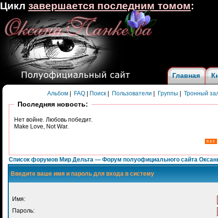
Цикл
завершается последним томом
:
Главная
К
Альбом
|
FAQ
|
Поиск
|
Пользователи
|
Группы
|
Тронный за
Последняя новость:
Нет войне. Любовь победит.
Make Love, Not War.
Список форумов Мир Дельта — Форум полуофициального сайта Оксан
Введите ваше имя и пароль для входа в систему
Имя:
Пароль: